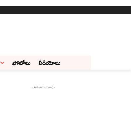
ఫోటోలు
వీడియోలు
- Advertisment -