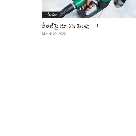
జాతీయం
డీజిల్‌పై రూ.25 పెంపు…!
March 20, 2022