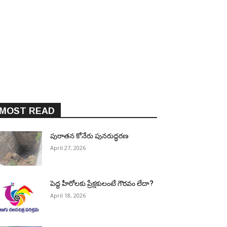
MOST READ
పురాత‌న కోనేరు పున‌రుద్ధ‌ర‌ణ
April 27, 2026
పెద్ద హీరోల‌కు ప్రేక్ష‌కులంటే గౌర‌వం లేదా?
April 18, 2026