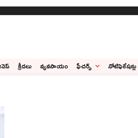
ినెస్‌
క్రీడలు
వ్యవసాయం
ఫీచ‌ర్స్ ‌
నోటిఫికేషన్లు