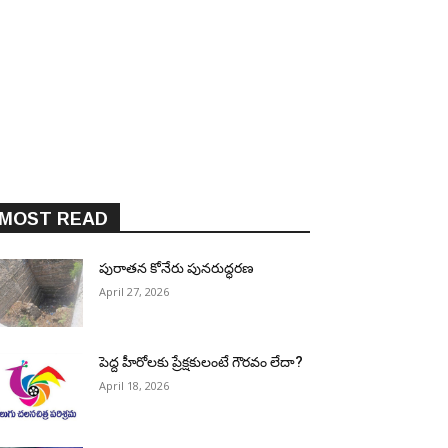
MOST READ
పురాత‌న కోనేరు పున‌రుద్ధ‌ర‌ణ
April 27, 2026
పెద్ద హీరోల‌కు ప్రేక్ష‌కులంటే గౌర‌వం లేదా?
April 18, 2026