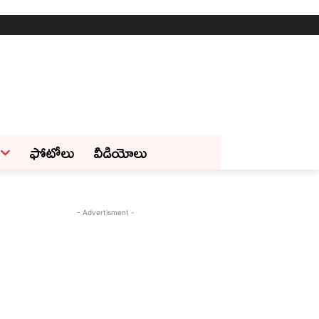
ఫోటోలు
వీడియోలు
- Advertisment -