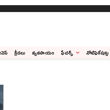
ినెస్‌
క్రీడలు
వ్యవసాయం
ఫీచ‌ర్స్ ‌
నోటిఫికేషన్లు