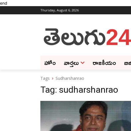
end
Thursday, August 6, 2026
హోం
వార్తలు
రాజకీయం
బిజ
Tags
Sudharshanrao
Tag:
sudharshanrao