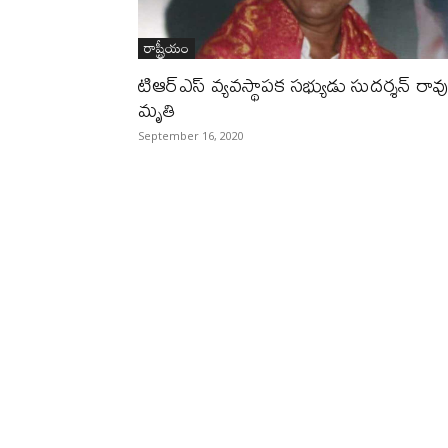
రాష్ట్రీయం
టిఆర్ఎస్ వ్యవస్థాపక సభ్యుడు సుదర్శన్ రావ
మృతి
September 16, 2020