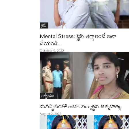
లైఫ్‌
Mental Stress: స్ట్రెస్ తగ్గాలంటే ఇలా
చేయండి..
October 9, 2022
రాష్ట్రీయం
మనస్థాపంతో బిటెక్‌ విద్యార్థిని ఆత్మహత్య
August 2, 2022