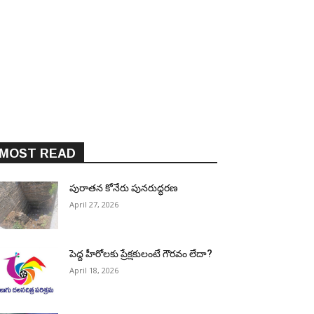
MOST READ
పురాత‌న కోనేరు పున‌రుద్ధ‌ర‌ణ
April 27, 2026
పెద్ద హీరోల‌కు ప్రేక్ష‌కులంటే గౌర‌వం లేదా?
April 18, 2026