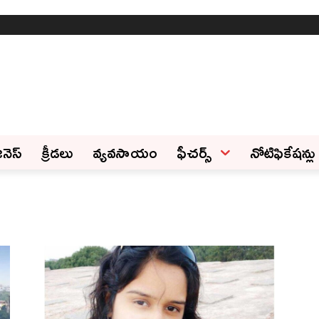
ినెస్‌
క్రీడలు
వ్యవసాయం
ఫీచ‌ర్స్ ‌
నోటిఫికేషన్లు