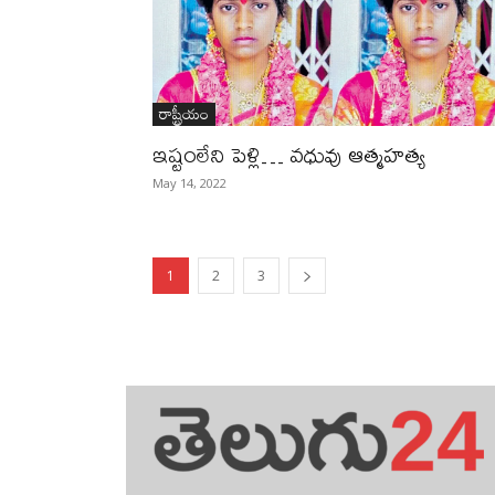
రాష్ట్రీయం
ఇష్టంలేని పెళ్లి… వధువు ఆత్మహత్య
May 14, 2022
1
2
3