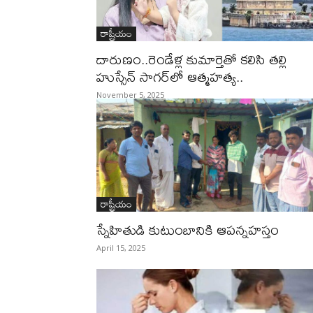
రాష్ట్రీయం
దారుణం..రెండేళ్ల కుమార్తెతో కలిసి తల్లి
హుస్సేన్ సాగర్‌లో ఆత్మహత్య..
November 5, 2025
రాష్ట్రీయం
స్నేహితుడి కుటుంబానికి ఆప‌న్నహ‌స్తం
April 15, 2025