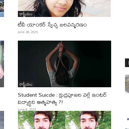
రాష్ట్రీయం
టీవీ యాంకర్​ స్వేచ్ఛ బలవన్మరణం
June 28, 2025
రాష్ట్రీయం
Student Suicde : క్షుద్రపూజల వల్లే ఇంటర్‌
విద్యార్థిని ఆత్మహత్య ?!
June 8, 2023