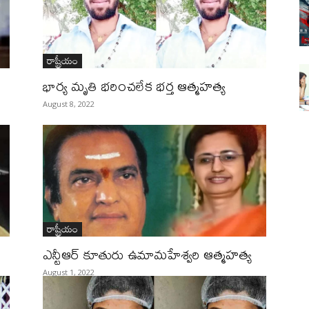
రాష్ట్రీయం
భార్య మృతి భరించలేక భర్త ఆత్మహత్య
August 8, 2022
రాష్ట్రీయం
ఎన్టీఆర్‌ కూతురు ఉమామహేశ్వరి ఆత్మహత్య
August 1, 2022