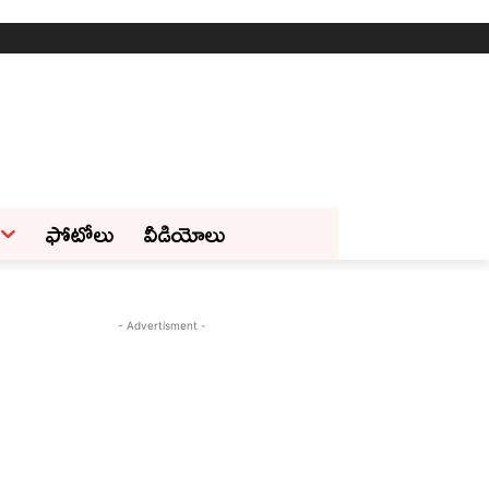
ఫోటోలు
వీడియోలు
- Advertisment -