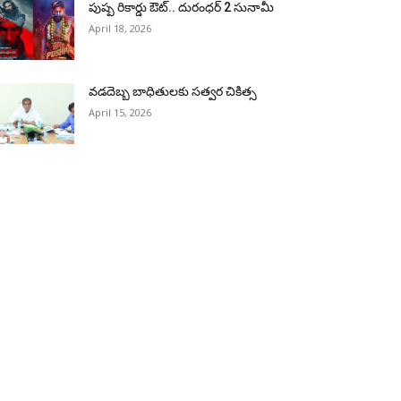
పుష్ప రికార్డు ఔట్‌.. దురంధ‌ర్ 2 సునామీ
April 18, 2026
వడదెబ్బ బాధితులకు సత్వర చికిత్స
April 15, 2026