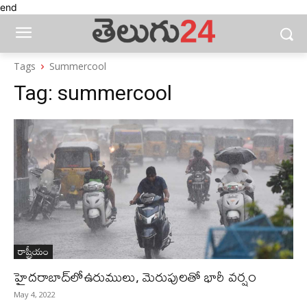
end
Tags
Summercool
Tag:
summercool
రాష్ట్రీయం
హైద‌రాబాద్‌లోఉరుములు, మెరుపుల‌తో భారీ వ‌ర్షం
May 4, 2022