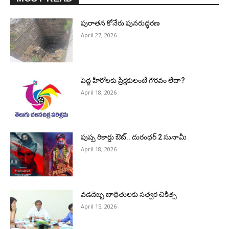
పురాత‌న కోనేరు పున‌రుద్ధ‌ర‌ణ
April 27, 2026
పెద్ద హీరోల‌కు ప్రేక్ష‌కులంటే గౌర‌వం లేదా?
April 18, 2026
పుష్ప రికార్డు ఔట్‌.. దురంధ‌ర్ 2 సునామీ
April 18, 2026
వడదెబ్బ బాధితులకు సత్వర చికిత్స
April 15, 2026