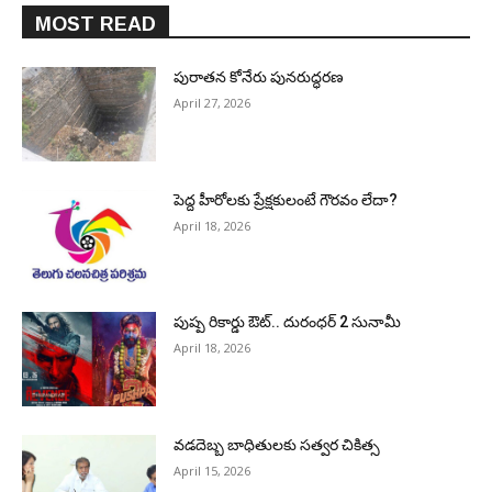
MOST READ
పురాత‌న కోనేరు పున‌రుద్ధ‌ర‌ణ
April 27, 2026
పెద్ద హీరోల‌కు ప్రేక్ష‌కులంటే గౌర‌వం లేదా?
April 18, 2026
పుష్ప రికార్డు ఔట్‌.. దురంధ‌ర్ 2 సునామీ
April 18, 2026
వడదెబ్బ బాధితులకు సత్వర చికిత్స
April 15, 2026