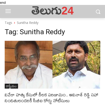
end
Tags
Sunitha Reddy
Tag:
Sunitha Reddy
రాష్ట్రీయం
వివేకా హత్య కేసులో కీలక పరిణామం.. అవినాశ్ రెడ్డి సహా
నిందితులందరికీ సీబీఐ కోర్టు నోటీసులు