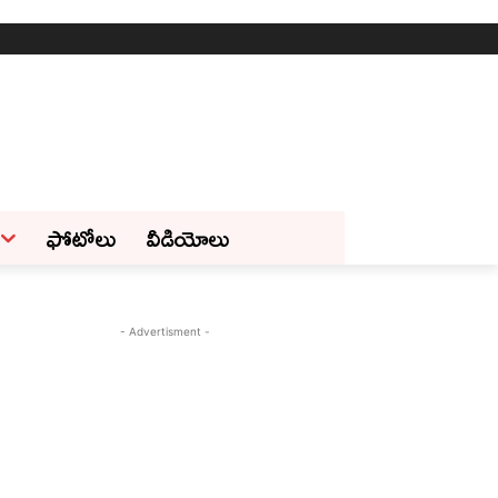
ఫోటోలు
వీడియోలు
- Advertisment -