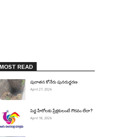
MOST READ
పురాత‌న కోనేరు పున‌రుద్ధ‌ర‌ణ
April 27, 2026
పెద్ద హీరోల‌కు ప్రేక్ష‌కులంటే గౌర‌వం లేదా?
April 18, 2026