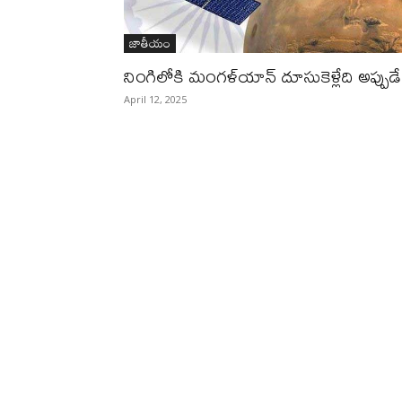
జాతీయం
నింగిలోకి మంగళ్‌యాన్ దూసుకెళ్లేది అప్పుడే
April 12, 2025