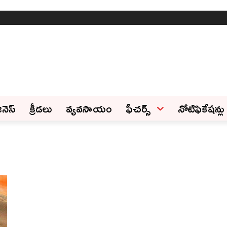
ినెస్‌
క్రీడలు
వ్యవసాయం
ఫీచ‌ర్స్ ‌
నోటిఫికేషన్లు