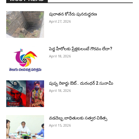
పురాత‌న కోనేరు పున‌రుద్ధ‌ర‌ణ
April 27, 2026
పెద్ద హీరోల‌కు ప్రేక్ష‌కులంటే గౌర‌వం లేదా?
April 18, 2026
పుష్ప రికార్డు ఔట్‌.. దురంధ‌ర్ 2 సునామీ
April 18, 2026
వడదెబ్బ బాధితులకు సత్వర చికిత్స
April 15, 2026