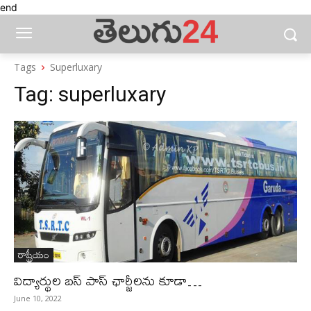
end
Tags
Superluxary
Tag:
superluxary
రాష్ట్రీయం
విద్యార్థుల బస్ పాస్ ఛార్జీలను కూడా…
June 10, 2022