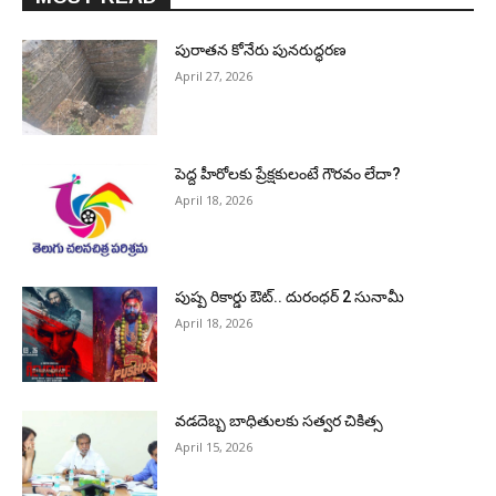
పురాత‌న కోనేరు పున‌రుద్ధ‌ర‌ణ
April 27, 2026
పెద్ద హీరోల‌కు ప్రేక్ష‌కులంటే గౌర‌వం లేదా?
April 18, 2026
పుష్ప రికార్డు ఔట్‌.. దురంధ‌ర్ 2 సునామీ
April 18, 2026
వడదెబ్బ బాధితులకు సత్వర చికిత్స
April 15, 2026