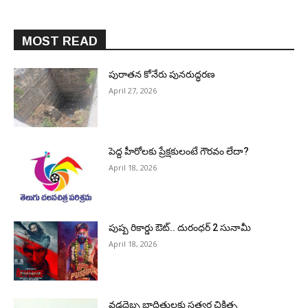
MOST READ
పురాత‌న కోనేరు పున‌రుద్ధ‌ర‌ణ
April 27, 2026
పెద్ద హీరోల‌కు ప్రేక్ష‌కులంటే గౌర‌వం లేదా?
April 18, 2026
పుష్ప రికార్డు ఔట్‌.. దురంధ‌ర్ 2 సునామీ
April 18, 2026
వడదెబ్బ బాధితులకు సత్వర చికిత్స