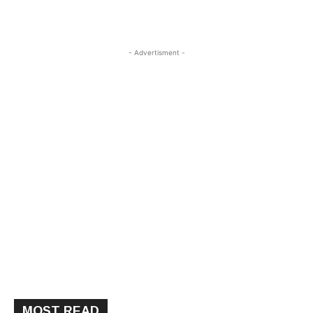
- Advertisment -
MOST READ