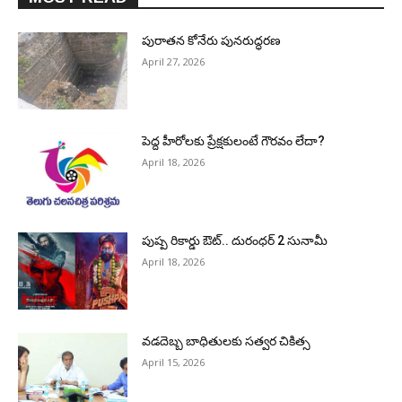
పురాత‌న కోనేరు పున‌రుద్ధ‌ర‌ణ
April 27, 2026
పెద్ద హీరోల‌కు ప్రేక్ష‌కులంటే గౌర‌వం లేదా?
April 18, 2026
పుష్ప రికార్డు ఔట్‌.. దురంధ‌ర్ 2 సునామీ
April 18, 2026
వడదెబ్బ బాధితులకు సత్వర చికిత్స
April 15, 2026