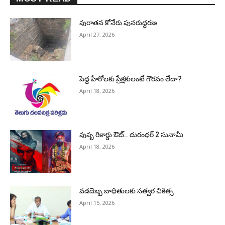
పురాత‌న కోనేరు పున‌రుద్ధ‌ర‌ణ
April 27, 2026
పెద్ద హీరోల‌కు ప్రేక్ష‌కులంటే గౌర‌వం లేదా?
April 18, 2026
పుష్ప రికార్డు ఔట్‌.. దురంధ‌ర్ 2 సునామీ
April 18, 2026
వడదెబ్బ బాధితులకు సత్వర చికిత్స
April 15, 2026