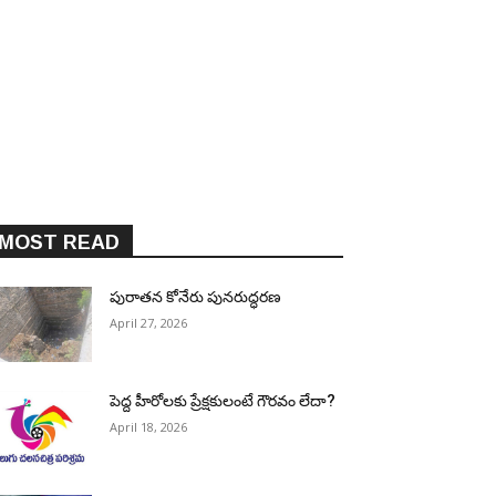
MOST READ
పురాత‌న కోనేరు పున‌రుద్ధ‌ర‌ణ
April 27, 2026
పెద్ద హీరోల‌కు ప్రేక్ష‌కులంటే గౌర‌వం లేదా?
April 18, 2026