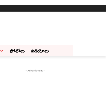
ఫోటోలు
వీడియోలు
- Advertisment -