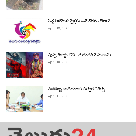
పెద్ద హీరోల‌కు ప్రేక్ష‌కులంటే గౌర‌వం లేదా?
April 18, 2026
పుష్ప రికార్డు ఔట్‌.. దురంధ‌ర్ 2 సునామీ
April 18, 2026
వడదెబ్బ బాధితులకు సత్వర చికిత్స
April 15, 2026