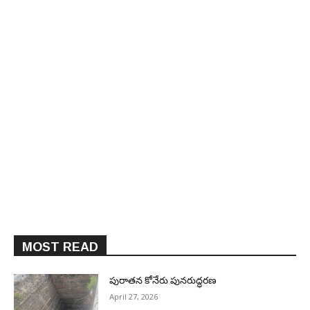
MOST READ
పురాత‌న కోనేరు పున‌రుద్ధ‌ర‌ణ
April 27, 2026