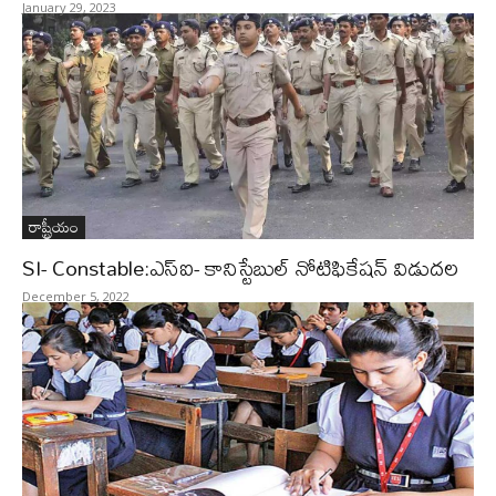
January 29, 2023
రాష్ట్రీయం
SI- Constable:ఎస్ఐ- కానిస్టేబుల్ నోటిఫికేషన్ విడుదల
December 5, 2022