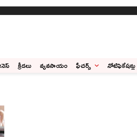
ినెస్‌
క్రీడలు
వ్యవసాయం
ఫీచ‌ర్స్ ‌
నోటిఫికేషన్లు