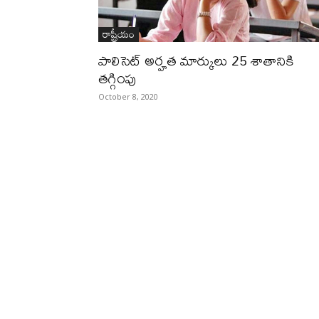
రాష్ట్రీయం
పాలిసెట్‌ అర్హత మార్కులు 25 శాతానికి
తగ్గింపు
October 8, 2020