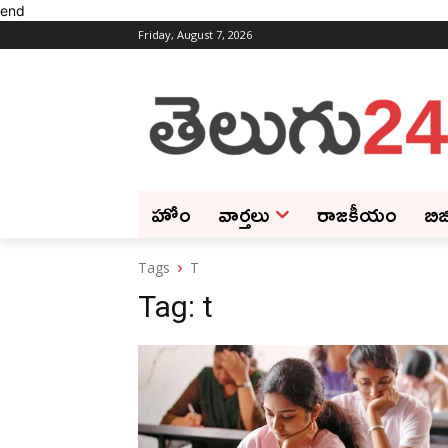
end
Friday, August 7, 2026
హోం
వార్తలు
రాజకీయం
బిజ
Tags
T
Tag:
t