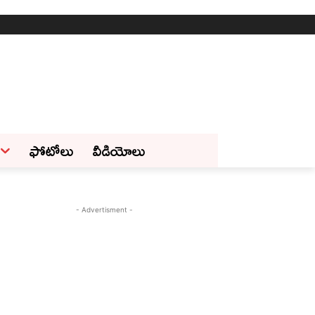
ఫోటోలు
వీడియోలు
- Advertisment -