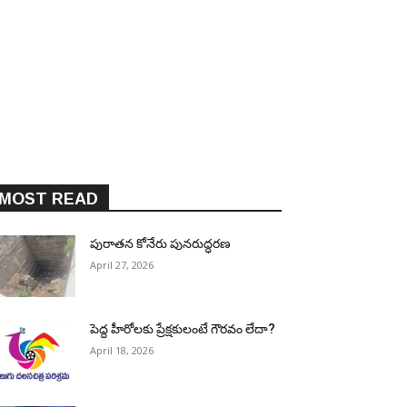
MOST READ
పురాత‌న కోనేరు పున‌రుద్ధ‌ర‌ణ
April 27, 2026
పెద్ద హీరోల‌కు ప్రేక్ష‌కులంటే గౌర‌వం లేదా?
April 18, 2026