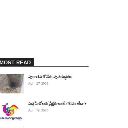
MOST READ
పురాత‌న కోనేరు పున‌రుద్ధ‌ర‌ణ
April 27, 2026
పెద్ద హీరోల‌కు ప్రేక్ష‌కులంటే గౌర‌వం లేదా?
April 18, 2026