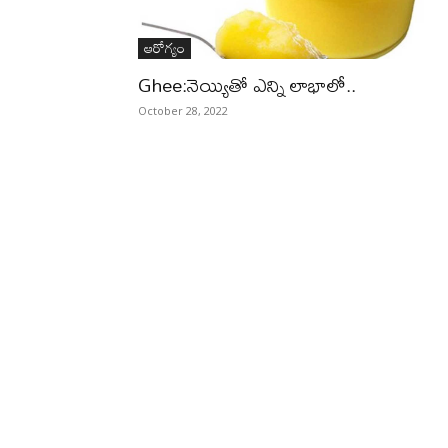
ఆరోగ్యం
Ghee:నెయ్యితో ఎన్ని లాభాలో..
October 28, 2022