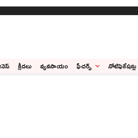
ినెస్‌
క్రీడలు
వ్యవసాయం
ఫీచ‌ర్స్ ‌
నోటిఫికేషన్లు