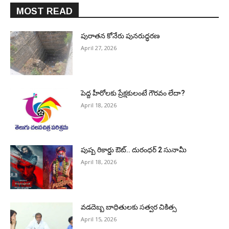
MOST READ
పురాత‌న కోనేరు పున‌రుద్ధ‌ర‌ణ
April 27, 2026
పెద్ద హీరోల‌కు ప్రేక్ష‌కులంటే గౌర‌వం లేదా?
April 18, 2026
పుష్ప రికార్డు ఔట్‌.. దురంధ‌ర్ 2 సునామీ
April 18, 2026
వడదెబ్బ బాధితులకు సత్వర చికిత్స
April 15, 2026