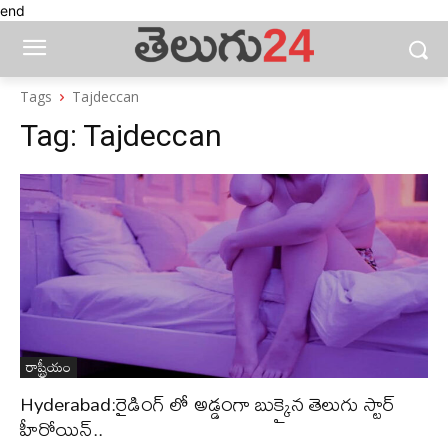
end
Tags
Tajdeccan
Tag:
Tajdeccan
రాష్ట్రీయం
Hyderabad:రైడింగ్ లో అడ్డంగా బుక్కైన తెలుగు స్టార్
హీరోయిన్..