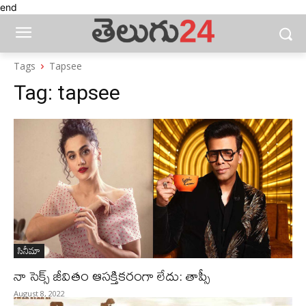
end
Tags
Tapsee
Tag:
tapsee
సినీమా
నా సెక్స్ జీవితం ఆసక్తికరంగా లేదు: తాప్సీ
August 8, 2022