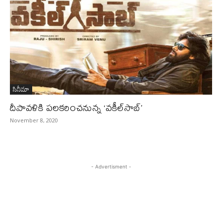
సినీమా
దీపావళికి పలకరించనున్న ‘వకీల్‌సాబ్’
November 8, 2020
- Advertisment -