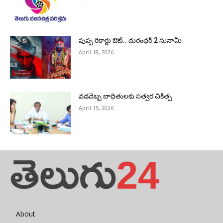
పుష్ప రికార్డు ఔట్‌.. దురంధ‌ర్ 2 సునామీ
April 18, 2026
వడదెబ్బ బాధితులకు సత్వర చికిత్స
April 15, 2026
About