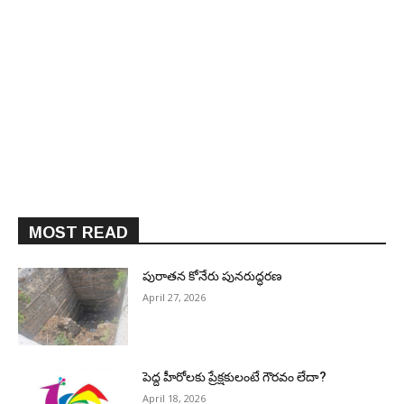
MOST READ
పురాత‌న కోనేరు పున‌రుద్ధ‌ర‌ణ
April 27, 2026
పెద్ద హీరోల‌కు ప్రేక్ష‌కులంటే గౌర‌వం లేదా?
April 18, 2026