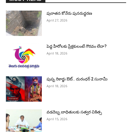
పురాత‌న కోనేరు పున‌రుద్ధ‌ర‌ణ
April 27, 2026
పెద్ద హీరోల‌కు ప్రేక్ష‌కులంటే గౌర‌వం లేదా?
April 18, 2026
పుష్ప రికార్డు ఔట్‌.. దురంధ‌ర్ 2 సునామీ
April 18, 2026
వడదెబ్బ బాధితులకు సత్వర చికిత్స
April 15, 2026