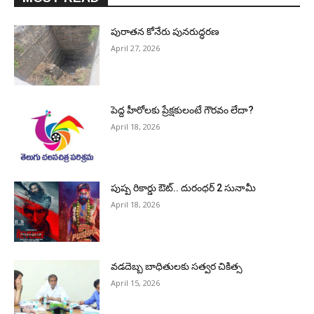
పురాత‌న కోనేరు పున‌రుద్ధ‌ర‌ణ
April 27, 2026
పెద్ద హీరోల‌కు ప్రేక్ష‌కులంటే గౌర‌వం లేదా?
April 18, 2026
పుష్ప రికార్డు ఔట్‌.. దురంధ‌ర్ 2 సునామీ
April 18, 2026
వడదెబ్బ బాధితులకు సత్వర చికిత్స
April 15, 2026