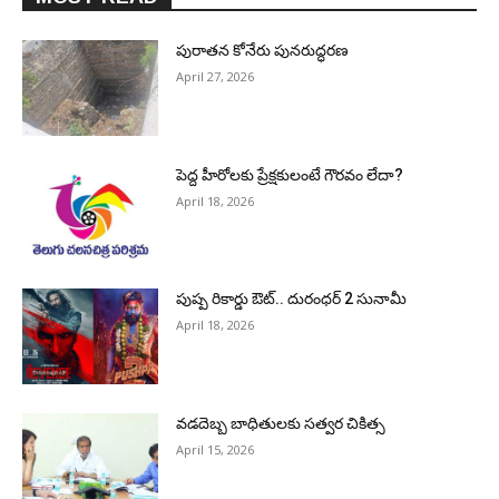
పురాత‌న కోనేరు పున‌రుద్ధ‌ర‌ణ
April 27, 2026
పెద్ద హీరోల‌కు ప్రేక్ష‌కులంటే గౌర‌వం లేదా?
April 18, 2026
పుష్ప రికార్డు ఔట్‌.. దురంధ‌ర్ 2 సునామీ
April 18, 2026
వడదెబ్బ బాధితులకు సత్వర చికిత్స
April 15, 2026