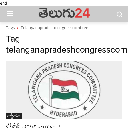
end
Tags
Telanganapradeshcongresscomittee
Tag:
telanganapradeshcongresscomi
రాష్ట్రీయం
టీపీసీసీ ఎంపిక వాయిదా..!