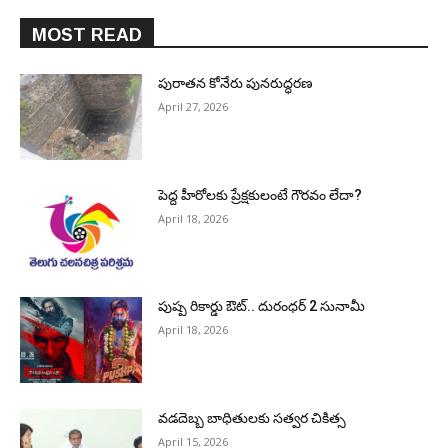
MOST READ
పురాత‌న కోనేరు పున‌రుద్ధ‌ర‌ణ
April 27, 2026
పెద్ద హీరోల‌కు ప్రేక్ష‌కులంటే గౌర‌వం లేదా?
April 18, 2026
పుష్ప రికార్డు ఔట్‌.. దురంధ‌ర్ 2 సునామీ
April 18, 2026
వడదెబ్బ బాధితులకు సత్వర చికిత్స
April 15, 2026