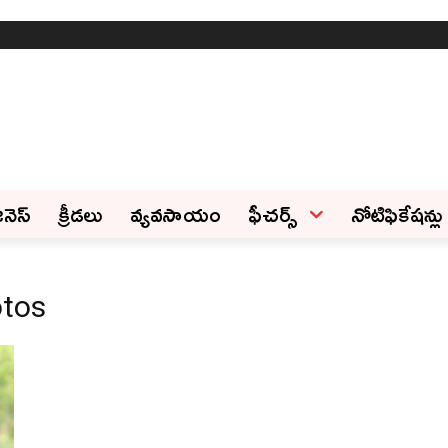
ినెస్‌
క్రీడలు
వ్యవసాయం
ఫీచ‌ర్స్ ‌
నోటిఫికేషన్లు
otos