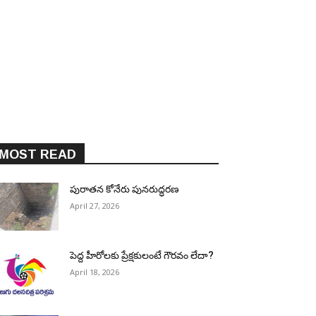
MOST READ
పురాత‌న కోనేరు పున‌రుద్ధ‌ర‌ణ
April 27, 2026
పెద్ద హీరోల‌కు ప్రేక్ష‌కులంటే గౌర‌వం లేదా?
April 18, 2026