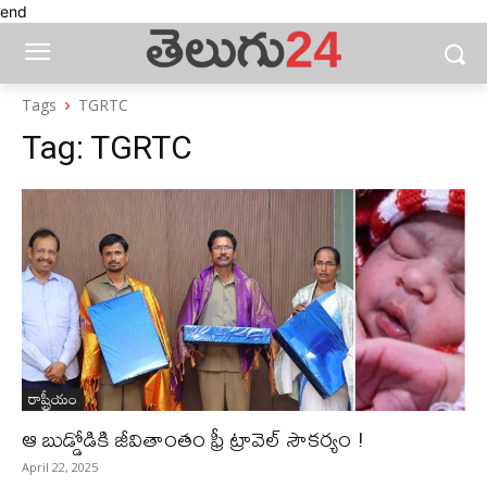
end
Tags
TGRTC
Tag:
TGRTC
రాష్ట్రీయం
ఆ బుడ్డోడికి జీవితాంతం ఫ్రీ ట్రావెల్ సౌక‌ర్యం !
April 22, 2025