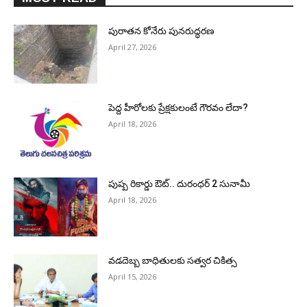
పురాత‌న కోనేరు పున‌రుద్ధ‌ర‌ణ
April 27, 2026
పెద్ద హీరోల‌కు ప్రేక్ష‌కులంటే గౌర‌వం లేదా?
April 18, 2026
పుష్ప రికార్డు ఔట్‌.. దురంధ‌ర్ 2 సునామీ
April 18, 2026
వడదెబ్బ బాధితులకు సత్వర చికిత్స
April 15, 2026