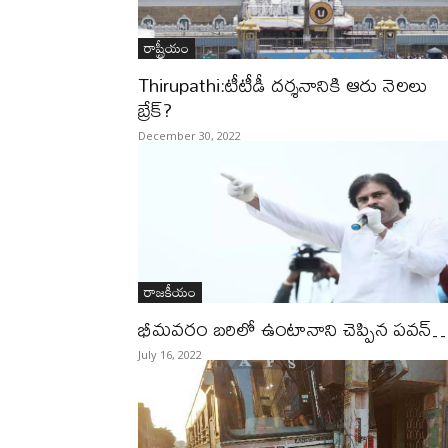
రాష్ట్రీయం
Thirupathi:టీటీడీ దర్శనానికి ఆరు నెలలు
బ్రేక్?
December 30, 2022
రాజకీయం
భీమవరం బరిలో ఉంటానాని చెప్పిన పవన్
July 16, 2022