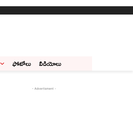
ఫోటోలు
వీడియోలు
- Advertisment -