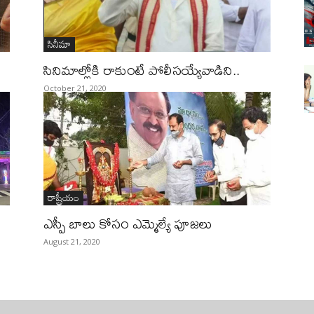
సినీమా
సినిమాల్లోకి రాకుంటే పోలీసయ్యేవాడిని..
October 21, 2020
రాష్ట్రీయం
ఎస్పీ బాలు కోసం ఎమ్మెల్యే పూజలు
August 21, 2020