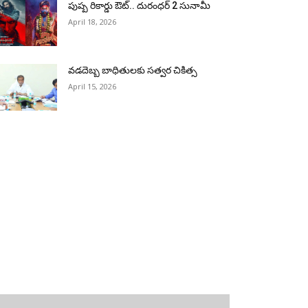
పుష్ప రికార్డు ఔట్‌.. దురంధ‌ర్ 2 సునామీ
April 18, 2026
వడదెబ్బ బాధితులకు సత్వర చికిత్స
April 15, 2026