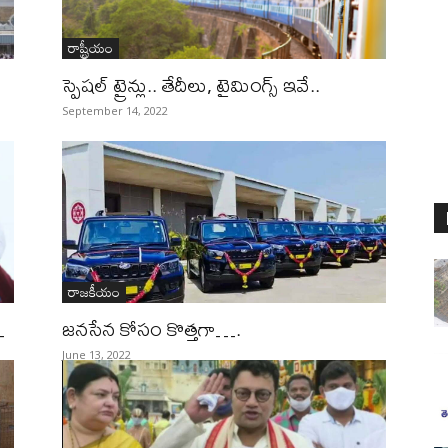
రాష్ట్రీయం
స్పెషల్ ట్రైన్లు.. తేదీలు, టైమింగ్స్ ఇవే..
September 14, 2022
రాజకీయం
…
జనసేన కోసం కొత్తగా….
June 13, 2022