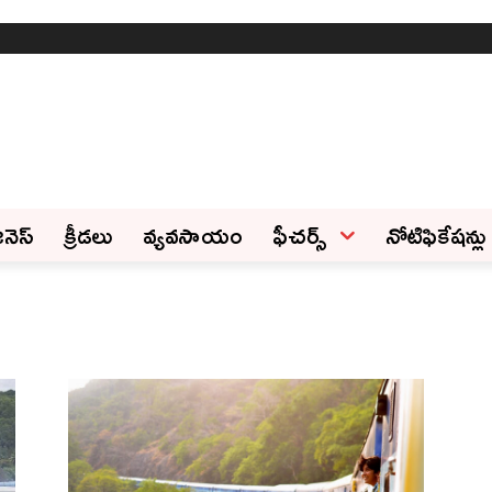
ినెస్‌
క్రీడలు
వ్యవసాయం
ఫీచ‌ర్స్ ‌
నోటిఫికేషన్లు