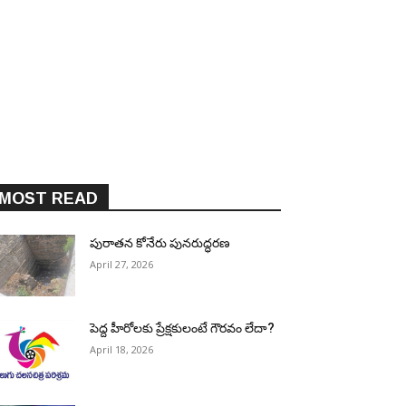
MOST READ
పురాత‌న కోనేరు పున‌రుద్ధ‌ర‌ణ
April 27, 2026
పెద్ద హీరోల‌కు ప్రేక్ష‌కులంటే గౌర‌వం లేదా?
April 18, 2026