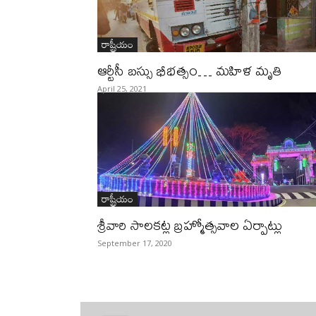
రాష్ట్రీయం
ఆర్టీసీ బస్సు భీభత్సం… మహిళ మృతి
April 25, 2021
రాష్ట్రీయం
శ్రీవారి సాలకట్ల బ్రహ్మోత్సవాల ఏర్పాట్లు
September 17, 2020