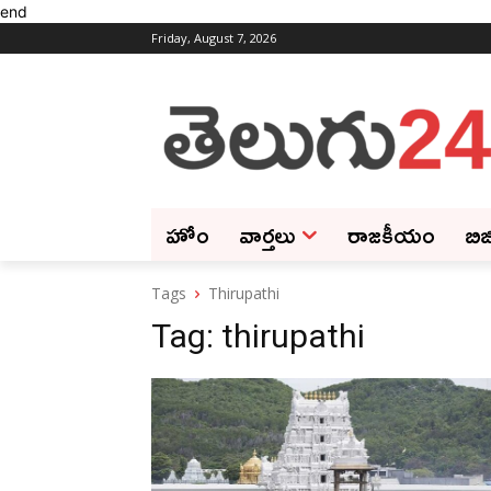
end
Friday, August 7, 2026
హోం
వార్తలు
రాజకీయం
బిజ
Tags
Thirupathi
Tag:
thirupathi