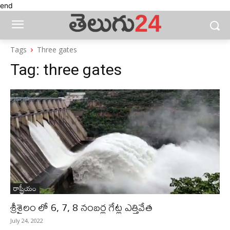
end
Tags
Three gates
Tag:
three gates
రాష్ట్రీయం
శ్రీశైలం లో 6, 7, 8 నంబర్ల గేట్ల ఎత్తివేత
July 24, 2022