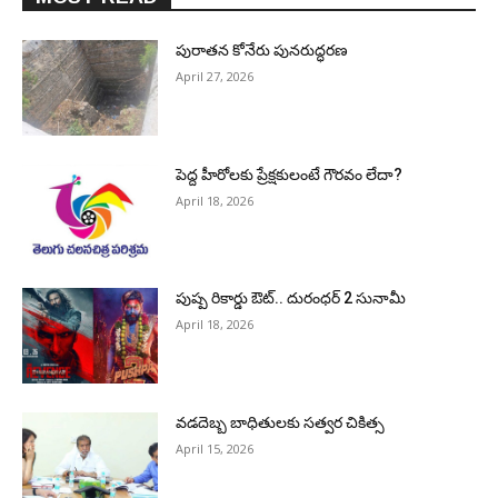
పురాత‌న కోనేరు పున‌రుద్ధ‌ర‌ణ
April 27, 2026
పెద్ద హీరోల‌కు ప్రేక్ష‌కులంటే గౌర‌వం లేదా?
April 18, 2026
పుష్ప రికార్డు ఔట్‌.. దురంధ‌ర్ 2 సునామీ
April 18, 2026
వడదెబ్బ బాధితులకు సత్వర చికిత్స
April 15, 2026