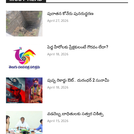
పురాత‌న కోనేరు పున‌రుద్ధ‌ర‌ణ
April 27, 2026
పెద్ద హీరోల‌కు ప్రేక్ష‌కులంటే గౌర‌వం లేదా?
April 18, 2026
పుష్ప రికార్డు ఔట్‌.. దురంధ‌ర్ 2 సునామీ
April 18, 2026
వడదెబ్బ బాధితులకు సత్వర చికిత్స
April 15, 2026