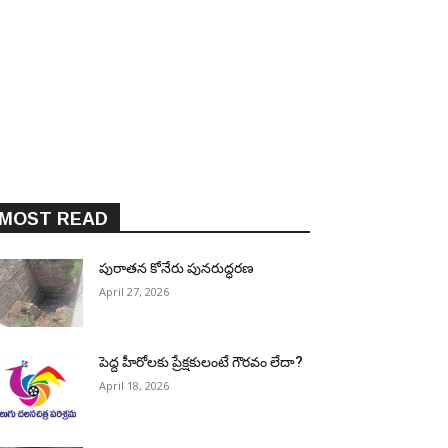
MOST READ
పురాత‌న కోనేరు పున‌రుద్ధ‌ర‌ణ
April 27, 2026
పెద్ద హీరోల‌కు ప్రేక్ష‌కులంటే గౌర‌వం లేదా?
April 18, 2026