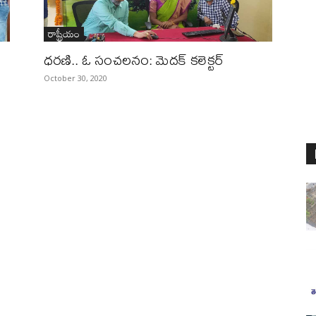
రాష్ట్రీయం
ధరణి.. ఓ సంచలనం: మెదక్ కలెక్టర్
October 30, 2020