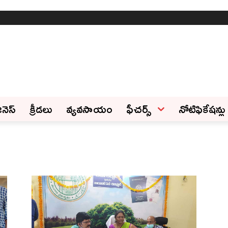
ినెస్‌
క్రీడలు
వ్యవసాయం
ఫీచ‌ర్స్ ‌
నోటిఫికేషన్లు