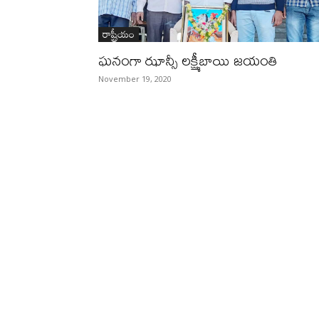
రాష్ట్రీయం
ఘనంగా ఝాన్సీ లక్ష్మీబాయి జయంతి
November 19, 2020