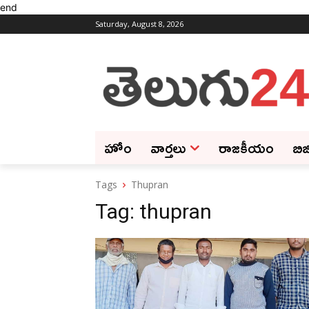
end
Saturday, August 8, 2026
హోం
వార్తలు
రాజకీయం
బిజ
Tags
Thupran
Tag:
thupran