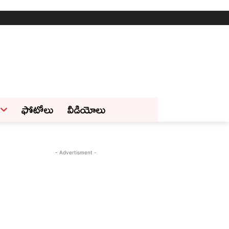
ఫోటోలు
వీడియోలు
- Advertisment -