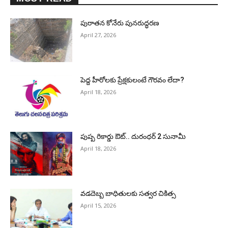
పురాత‌న కోనేరు పున‌రుద్ధ‌ర‌ణ
April 27, 2026
పెద్ద హీరోల‌కు ప్రేక్ష‌కులంటే గౌర‌వం లేదా?
April 18, 2026
పుష్ప రికార్డు ఔట్‌.. దురంధ‌ర్ 2 సునామీ
April 18, 2026
వడదెబ్బ బాధితులకు సత్వర చికిత్స
April 15, 2026