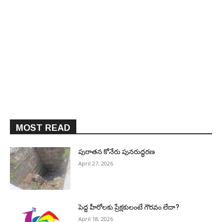
MOST READ
పురాత‌న కోనేరు పున‌రుద్ధ‌ర‌ణ
April 27, 2026
పెద్ద హీరోల‌కు ప్రేక్ష‌కులంటే గౌర‌వం లేదా?
April 18, 2026