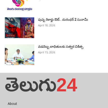
పుష్ప రికార్డు ఔట్‌.. దురంధ‌ర్ 2 సునామీ
April 18, 2026
వడదెబ్బ బాధితులకు సత్వర చికిత్స
April 15, 2026
About