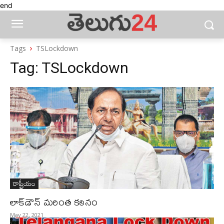
end
Tags
TSLockdown
Tag:
TSLockdown
రాష్ట్రీయం
లాక్‌డౌన్‌ మరింత కఠినం
May 22, 2021