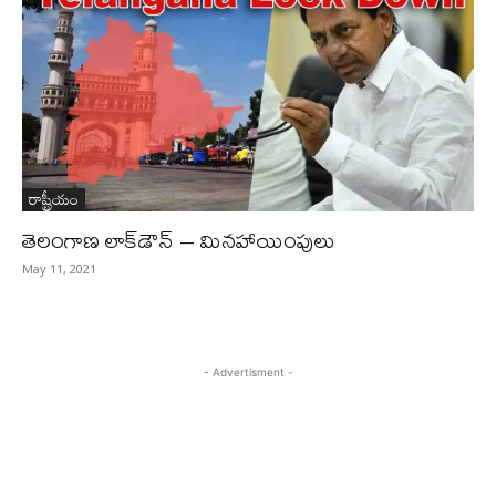
రాష్ట్రీయం
తెలంగాణ లాక్‌డౌన్‌ – మినహాయింపులు
May 11, 2021
- Advertisment -