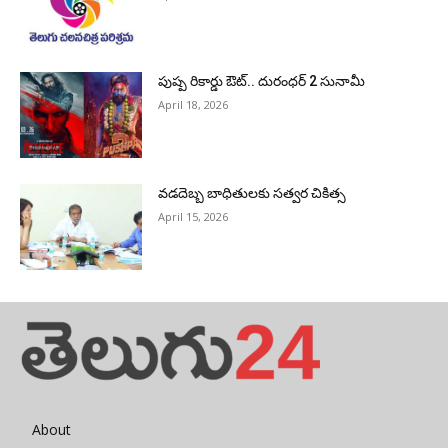
పుష్ప రికార్డు ఔట్‌.. దురంధ‌ర్ 2 సునామీ
April 18, 2026
వడదెబ్బ బాధితులకు సత్వర చికిత్స
April 15, 2026
About