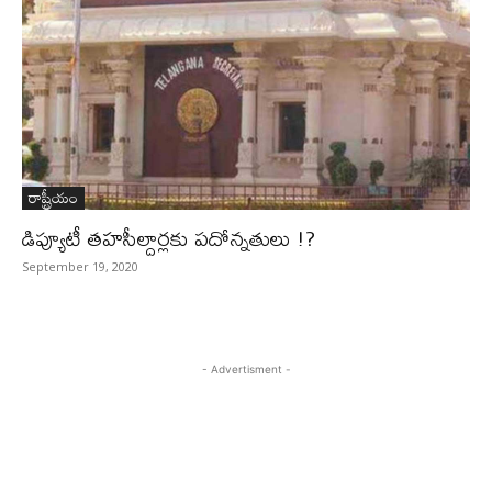
రాష్ట్రీయం
డిప్యూటీ తహసీల్దార్లకు పదోన్నతులు !?
September 19, 2020
- Advertisment -