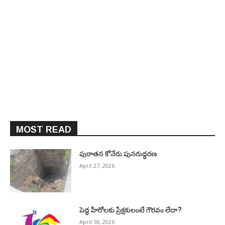
MOST READ
పురాత‌న కోనేరు పున‌రుద్ధ‌ర‌ణ
April 27, 2026
పెద్ద హీరోల‌కు ప్రేక్ష‌కులంటే గౌర‌వం లేదా?
April 18, 2026