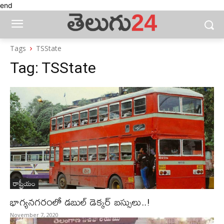
end
Tags
TSState
Tag:
TSState
రాష్ట్రీయం
భాగ్యనగరంలో డబుల్‌ డెక్కర్‌ బస్సులు..!
November 7, 2020