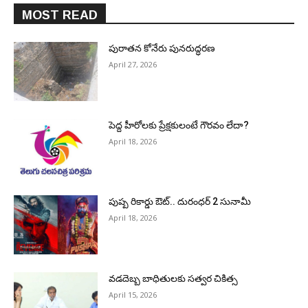
MOST READ
పురాత‌న కోనేరు పున‌రుద్ధ‌ర‌ణ
April 27, 2026
పెద్ద హీరోల‌కు ప్రేక్ష‌కులంటే గౌర‌వం లేదా?
April 18, 2026
పుష్ప రికార్డు ఔట్‌.. దురంధ‌ర్ 2 సునామీ
April 18, 2026
వడదెబ్బ బాధితులకు సత్వర చికిత్స
April 15, 2026