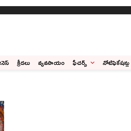
ినెస్‌
క్రీడలు
వ్యవసాయం
ఫీచ‌ర్స్ ‌
నోటిఫికేషన్లు