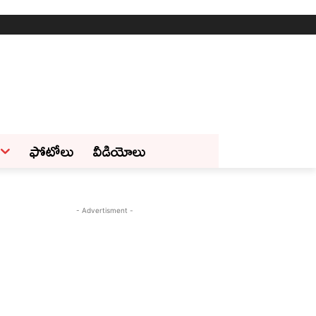
ఫోటోలు
వీడియోలు
- Advertisment -