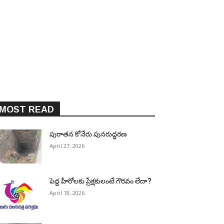
MOST READ
పురాత‌న కోనేరు పున‌రుద్ధ‌ర‌ణ
April 27, 2026
పెద్ద హీరోల‌కు ప్రేక్ష‌కులంటే గౌర‌వం లేదా?
April 18, 2026