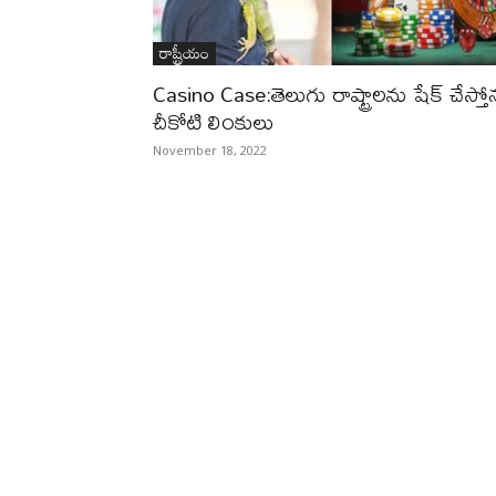
రాష్ట్రీయం
Casino Case:తెలుగు రాష్ట్రాలను షేక్ చేస్తోన
చీకోటి లింకులు
November 18, 2022