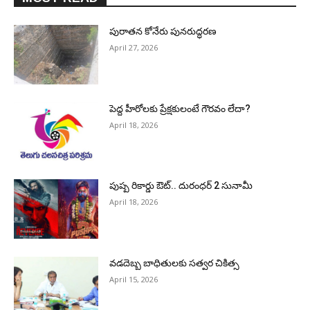
పురాత‌న కోనేరు పున‌రుద్ధ‌ర‌ణ
April 27, 2026
పెద్ద హీరోల‌కు ప్రేక్ష‌కులంటే గౌర‌వం లేదా?
April 18, 2026
పుష్ప రికార్డు ఔట్‌.. దురంధ‌ర్ 2 సునామీ
April 18, 2026
వడదెబ్బ బాధితులకు సత్వర చికిత్స
April 15, 2026