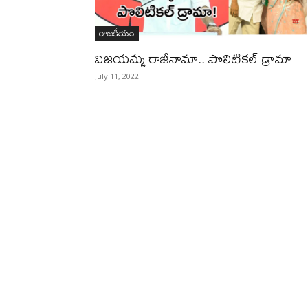
రాజకీయం
విజయమ్మ రాజీనామా.. పొలిటికల్‌ డ్రామా
July 11, 2022