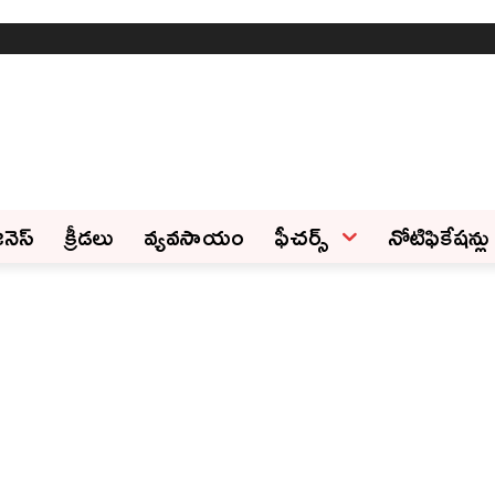
ినెస్‌
క్రీడలు
వ్యవసాయం
ఫీచ‌ర్స్ ‌
నోటిఫికేషన్లు