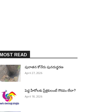
MOST READ
పురాత‌న కోనేరు పున‌రుద్ధ‌ర‌ణ
April 27, 2026
పెద్ద హీరోల‌కు ప్రేక్ష‌కులంటే గౌర‌వం లేదా?
April 18, 2026