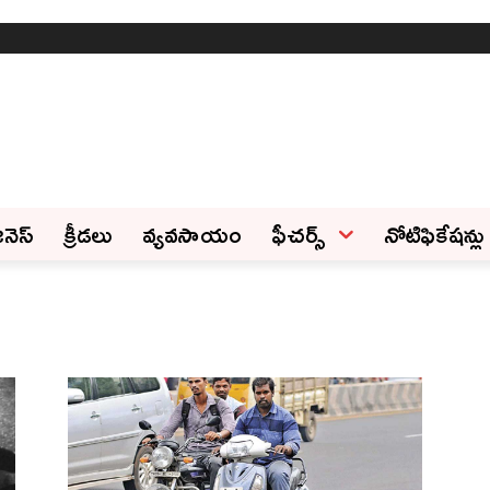
ినెస్‌
క్రీడలు
వ్యవసాయం
ఫీచ‌ర్స్ ‌
నోటిఫికేషన్లు