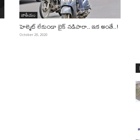
జాతీయం
హెల్మెట్‌ లేకుండా బైక్‌ నడిపారా.. ఇక అంతే..!
October 20, 2020