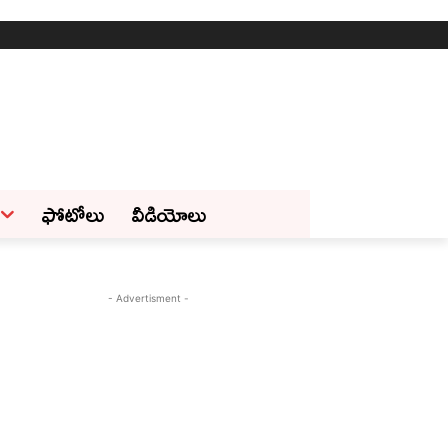
ఫోటోలు
వీడియోలు
- Advertisment -