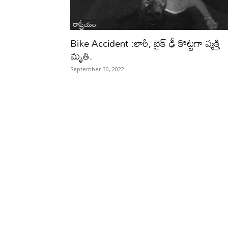
రాష్ట్రీయం
Bike Accident :లారీ, బైక్ ఢీ కొట్టగా వ్యక్తి
మృతి.
September 30, 2022