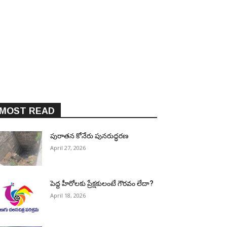
MOST READ
పురాత‌న కోనేరు పున‌రుద్ధ‌ర‌ణ
April 27, 2026
పెద్ద హీరోల‌కు ప్రేక్ష‌కులంటే గౌర‌వం లేదా?
April 18, 2026