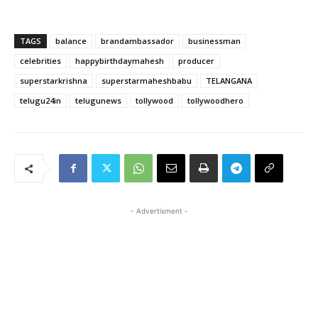
TAGS
balance
brandambassador
businessman
celebrities
happybirthdaymahesh
producer
superstarkrishna
superstarmaheshbabu
TELANGANA
telugu24in
telugunews
tollywood
tollywoodhero
- Advertisment -