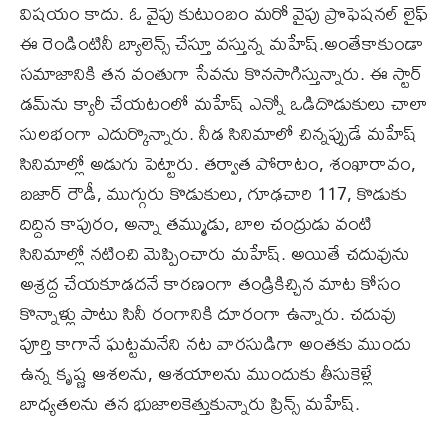
విష‌యం కాదు. ఓ వైపు కుటుంబం మ‌రో వైపు ప్రొఫెష‌న‌ల్ లైఫ్‌
ఈ రెండింటినీ బ్యాలెన్స్ చేస్తూ వస్తున్న మ‌హేష్‌.అంతేకాకుండా
స‌మాజానికి తన వంతుగా సేవ‌ను కొన‌సాగిస్తున్నారు. ఈ స్టార్
డ‌మ్‌ను క్యారీ చేయ‌టంలో మ‌హేష్ ఎన్నో ఒడిదొడుకులు చాలా
సులభంగా ఎదుర్కొన్నారు. నీడ సినిమాలో చిన్నప్పుడే మ‌హేష్
సినిమాల్లో అడుగు పెట్టారు. త‌ర్వాత పోరాటం, శంఖారావం,
బ‌జార్ రౌడీ, ముగ్గురు కొడుకులు, గూఢ‌చారి 117, కొడుకు
దిద్దిన కాపురం, అన్నా త‌మ్ముడు, బాల చంద్రుడు వంటి
సినిమాల్లో న‌టించి మెప్పించారు మ‌హేష్‌. అయితే చ‌దువును
అశ్రద్ద చేయ‌కూడ‌ద‌నే కార‌ణంగా తండ్రికిచ్చిన మాట కోసం
కొన్నాళ్లు పాటు సినీ రంగానికి దూరంగా ఉన్నారు. చ‌దువు
పూర్తి కాగానే ఘ‌ట్టమ‌నేని న‌ట వార‌సుడిగా అంత‌కు ముందు
ఉన్న కృష్ణ ఆశ‌ల‌ను, ఆశ‌యాల‌ను ముందుకు తీసుకెళ్లే
బాధ్యత‌ల‌ను తన భుజాల‌కెత్తుకున్నారు ప్రిన్స్ మ‌హేష్‌.