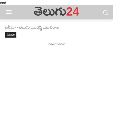
end
సినీమా
తెలుగు ఇండస్ట్రి యువరాజు
సినీమా
- Advertisment -