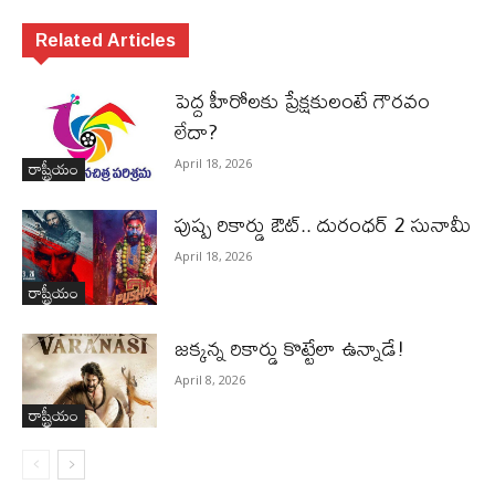
Related Articles
పెద్ద హీరోల‌కు ప్రేక్ష‌కులంటే గౌర‌వం
లేదా?
రాష్ట్రీయం
April 18, 2026
పుష్ప రికార్డు ఔట్‌.. దురంధ‌ర్ 2 సునామీ
April 18, 2026
రాష్ట్రీయం
జ‌క్క‌న్న రికార్డు కొట్టేలా ఉన్నాడే!
April 8, 2026
రాష్ట్రీయం