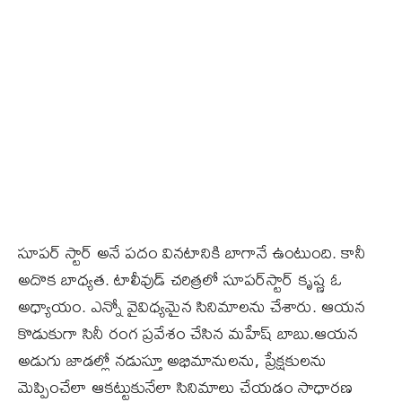
సూప‌ర్ స్టార్ అనే ప‌దం విన‌టానికి బాగానే ఉంటుంది. కానీ
అదొక బాధ్యత‌. టాలీవుడ్ చరిత్రలో సూప‌ర్‌స్టార్ కృష్ణ ఓ
అధ్యాయం. ఎన్నో వైవిధ్యమైన సినిమాల‌ను చేశారు. ఆయ‌న
కొడుకుగా సినీ రంగ ప్రవేశం చేసిన మ‌హేష్ బాబు.ఆయ‌న
అడుగు జాడ‌ల్లో న‌డుస్తూ అభిమానులను, ప్రేక్షకుల‌ను
మెప్పించేలా ఆకట్టుకునేలా సినిమాలు చేయ‌డం సాధార‌ణ