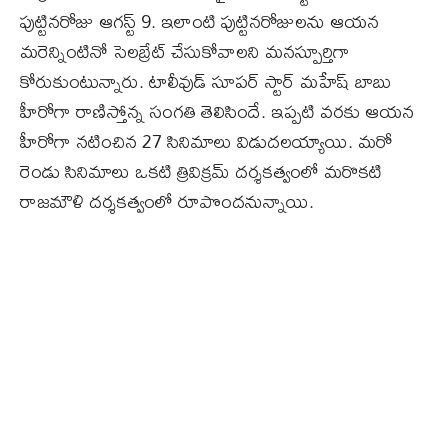
పుట్టినరోజు ఆగస్ట్‌ 9. ఇలాంటి పుట్టినరోజులను ఆయన
మరెన్నింటినో సెలబ్రేట్‌ చేసుకోవాలని మనస్పూర్తిగా
కోరుకుంటున్నారు. టాలీవుడ్ సూపర్ స్టార్ మహేష్ బాబు
హీరోగా రాణిస్తోన్న సంగతి తెలిసిందే. ఇప్పటి వరకు ఆయన
హీరోగా నటించిన 27 సినిమాలు విడుదలయ్యాయి. మరో
రెండు సినిమాలు ఒకటి త్రివిక్రమ్ దర్శకత్వంలో మరొకటి
రాజమౌళి దర్శకత్వంలో రూపొందనున్నాయి.