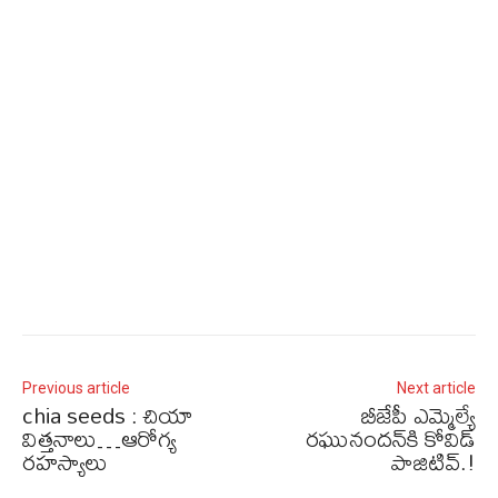
Previous article
Next article
chia seeds : చియా
బీజేపీ ఎమ్మెల్యే
విత్తనాలు…ఆరోగ్య
రఘునందన్‌కి కోవిడ్
ర‌హ‌స్యాలు
పాజిటివ్.!