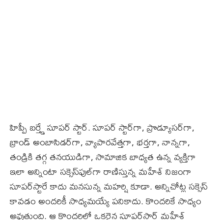
హిప్పీ బర్త్డే సూప‌ర్ స్టార్‌. సూప‌ర్ స్టార్‌గా, ప్రొడ్యూస‌ర్‌గా,
బ్రాండ్‌ అంబాసిడర్‌గా, వ్యాపారవేత్తగా, భర్తగా, నాన్నగా,
తండ్రికి తగ్గ తనయుడిగా, సామాజిక బాధ్యత ఉన్న వ్యక్తిగా
ఇలా అన్నింటా సక్సెస్‌ఫుల్‌గా రాణిస్తున్న మహేశ్‌ నిజంగా
సూపర్‌స్టారే కాదు మ‌న‌సున్న మ‌హ‌ర్షి కూడా. అన్నిచోట్ల సక్సెస్‌
కావడం అందరికీ సాధ్యమయ్యే పనికాదు. కొందరికే సాధ్యం
అవుతుంది. ఆ కొందరిలో ఒకరైన సూపర్‌స్టార్‌ మహేశ్‌