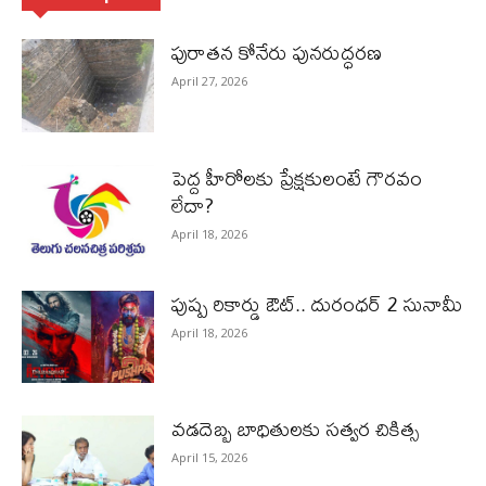
పురాత‌న కోనేరు పున‌రుద్ధ‌ర‌ణ
April 27, 2026
పెద్ద హీరోల‌కు ప్రేక్ష‌కులంటే గౌర‌వం
లేదా?
April 18, 2026
పుష్ప రికార్డు ఔట్‌.. దురంధ‌ర్ 2 సునామీ
April 18, 2026
వడదెబ్బ బాధితులకు సత్వర చికిత్స
April 15, 2026