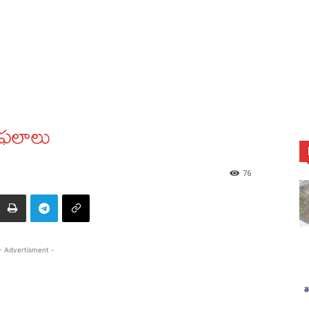
 ఫలాలు
76
- Advertisment -