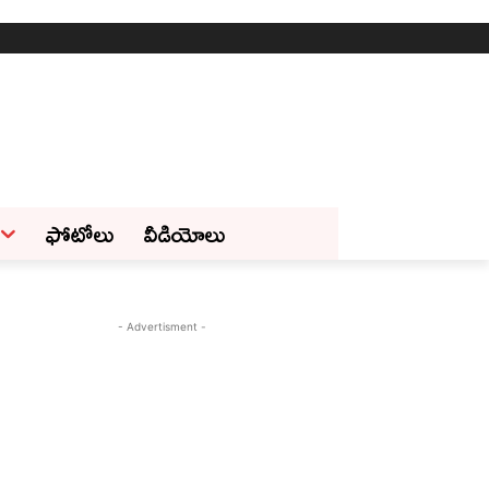
ఫోటోలు
వీడియోలు
- Advertisment -