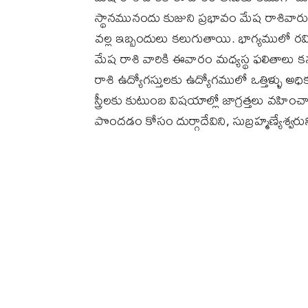
స్థానమునందు కుజుని ప్రభావం మేష రాశివా
వల్ల ఇబ్బందులు కలుగుతాయి. భాగ్యములో 
మేష రాశి వారికి ఈవారం మధ్యస్థ ఫలితాలు 
రాశి ఉద్యోగస్తులకు ఉద్యోగములో ఒత్తిళ్ళు అ
స్త్రీలకు కుటుంబ విషయాల్లో జాగ్రత్తలు వ
పొందడం కోసం దుర్గాదేవిని, సుబ్రహ్మణ్యేశ్వ