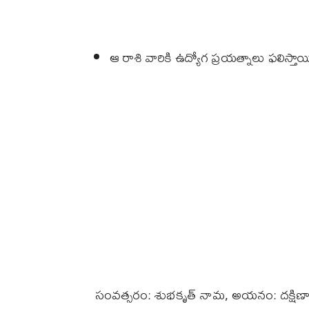
ఆ రాశి వారికి ఉద్యోగ ప్రయత్నాలు ఫలిస్తాయ
సంవత్సరం: శుభకృత్ నామ, అయనం: దక్షి