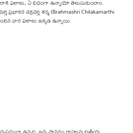
రాశి ఫలాలు, ఏ విధంగా ఉన్నాయో తెలుసుకుందాం.
చిలకమర్తి ప్రభాకర చక్రవర్తి శర్మ (Brahmashri Chilakamarthi
చిన వార ఫలాలు ఇక్కడ ఉన్నాయి.
స్థముగా ఉన్నది. జన్మ స్థానము రాహువు ద్వితీయ