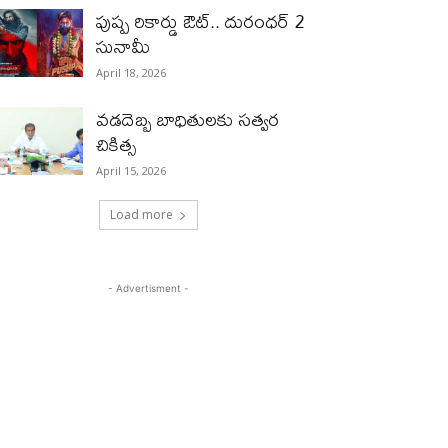
పుష్ప రికార్డు ఔట్‌.. దురంధ‌ర్ 2
సునామీ
April 18, 2026
వడదెబ్బ బాధితులకు సత్వర
చికిత్స
April 15, 2026
Load more
- Advertisment -