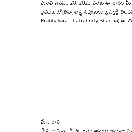
నుంచి జనవరి 28, 2023 వరకు ఈ వారం మీ 
ప్రముఖ జ్యోతిష్య శాస్త్ర నిపుణులు బ్రహ్మశ్రీ 
Prabhakara Chakraborty Sharma) అందిం
మేష రాశి :
మేష రాశి వారికి ఈ వారం అనుకూలముగా మధ్య