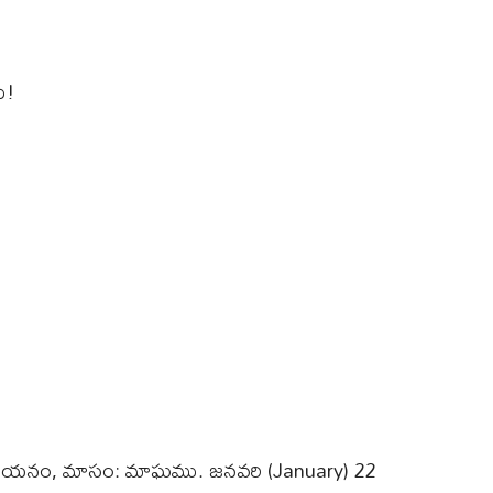
ి!
ణాయనం, మాసం: మాఘము. జనవరి (January) 22