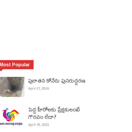
Most Popular
పురాత‌న కోనేరు పున‌రుద్ధ‌ర‌ణ
April 27, 2026
పెద్ద హీరోల‌కు ప్రేక్ష‌కులంటే
గౌర‌వం లేదా?
April 18, 2026