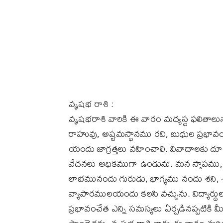
వృషభ రాశి :
వృషభరాశి వారికి ఈ వారం మధ్యస్థ ఫలితాలు
రాహువు, అష్టమస్థానము రవి, బుధుల ప్ర
యందు జాగ్రత్తలు వహించాలి. వివాదాలకు దూర
వేదనలు అధికముగా ఉండును. మన స్తాపము, 
లాభమునందు గురుడు, భాగ్యము నందు శని, శ
వ్యాపారములయందు కలసి వచ్చును. విద్యార
ప్రభావంచేత ఎన్ని సమస్యలు ఏర్పడినప్పటికి