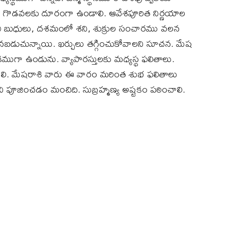
రు గొడవలకు దూరంగా ఉండాలి. ఆవేశపూరిత నిర్ణయాల
రవి బుధులు, దశమంలో శని, శుక్రుల సంచారము వలన
కనబడుచున్నాయి. ఖర్చులు తగ్గించుకోవాలని సూచన. మేష
ధికముగా ఉండును. వ్యాపారస్తులకు మధ్యస్థ ఫలితాలు.
హించాలి. మేషరాశి వారు ఈ వారం మరింత శుభ ఫలితాలు
రుని పూజించడం మంచిది. సుబ్రహ్మణ్య అష్టకం పఠించాలి.