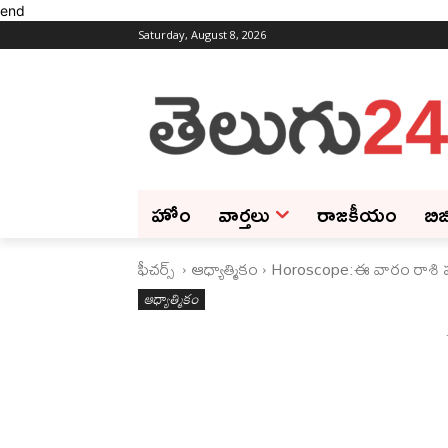
end
Saturday, August 8, 2026
హోం
వార్తలు
రాజకీయం
బిజ
ఫీచ‌ర్స్ ‌
ఆధ్యాత్మికం
Horoscope:ఈ వారం రాశి 
ఆధ్యాత్మికం