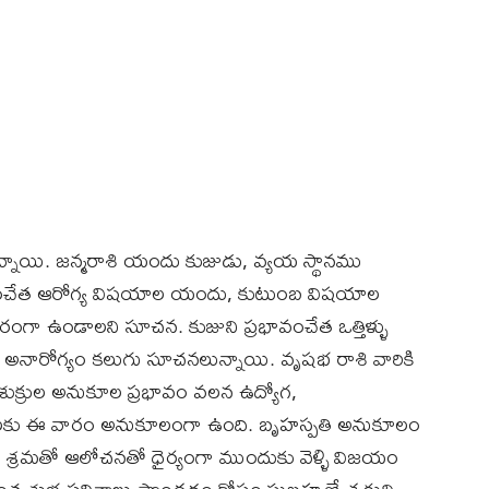
న్నాయి. జన్మరాశి యందు కుజుడు, వ్యయ స్థానము
భావంచేత ఆరోగ్య విషయాల యందు, కుటుంబ విషయాల
ంగా ఉండాలని సూచన. కుజుని ప్రభావంచేత ఒత్తిళ్ళు
అనారోగ్యం కలుగు సూచనలున్నాయి. వృషభ రాశి వారికి
ుక్రుల అనుకూల ప్రభావం వలన ఉద్యోగ,
్థులకు ఈ వారం అనుకూలంగా ఉంది. బృహస్పతి అనుకూలం
 మీ శ్రమతో ఆలోచనతో ధైర్యంగా ముందుకు వెళ్ళి విజయం