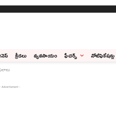
ినెస్‌
క్రీడలు
వ్యవసాయం
ఫీచ‌ర్స్ ‌
నోటిఫికేషన్లు
ఫలాలు
- Advertisment -