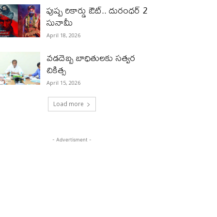
పుష్ప రికార్డు ఔట్‌.. దురంధ‌ర్ 2
సునామీ
April 18, 2026
వడదెబ్బ బాధితులకు సత్వర
చికిత్స
April 15, 2026
Load more
- Advertisment -