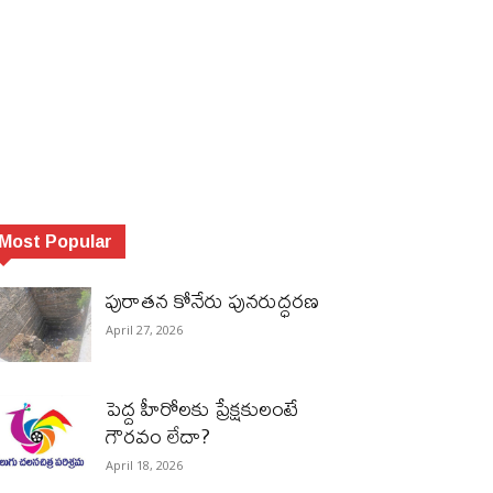
Most Popular
పురాత‌న కోనేరు పున‌రుద్ధ‌ర‌ణ
April 27, 2026
పెద్ద హీరోల‌కు ప్రేక్ష‌కులంటే
గౌర‌వం లేదా?
April 18, 2026