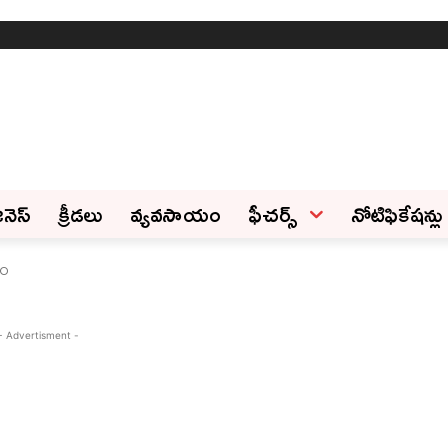
ినెస్‌
క్రీడలు
వ్యవసాయం
ఫీచ‌ర్స్ ‌
నోటిఫికేషన్లు
నం
- Advertisment -