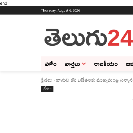
end
Thursday, August 6, 2026
హోం
వార్తలు
రాజకీయం
బిజ
క్రీడలు
థామస్ కప్ విజేతలకు ముఖ్యమంత్రి సన్మా
క్రీడలు