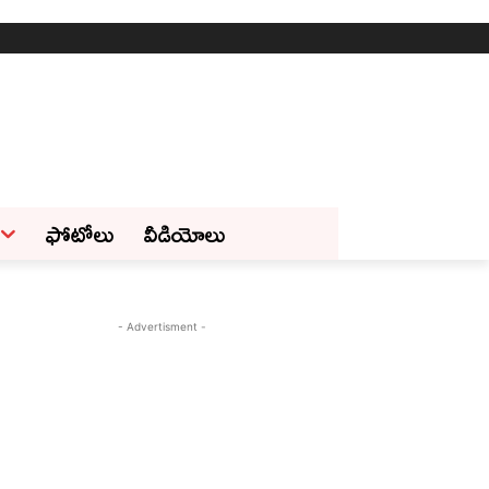
ఫోటోలు
వీడియోలు
- Advertisment -