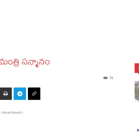
మంత్రి సన్మానం
15
- Advertisment -