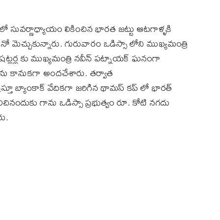
్రలో సువర్ణాధ్యాయం లికించిన భారత జట్టు ఆటగాళ్ళకి
ో మెచ్చుకున్నారు. గురువారం ఒడిస్సా లోని ముఖ్యమంత్రి
షట్లర్ల కు ముఖ్యమంత్రి నవీన్ పట్నాయక్ ఘనంగా
ు ను కానుకగా అందచేశారు. తర్వాత
స్తూ బ్యాంకాక్ వేదికగా జరిగిన థామస్ కప్ లో భారత్
ినందుకు గాను ఒడిస్సా ప్రభుత్వం రూ. కోటి నగదు
ు.