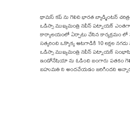
థామస్ కప్ ను గెలిచి భారత బ్యాడ్మింటన్ చరిత
ఒడిస్సా ముఖ్యమంత్రి నవీన్ పట్నాయక్ ఎంతగాన
కార్యాలయంలో ఏర్పాటు చేసిన కార్యక్రమం లో 
సత్కరించి ఒక్కొక్క ఆటగాడికి 10 లక్షల నగద
ఒడిస్సా ముఖ్యమంత్రి నవీన్ పట్నాయక్ సంభాషి
ఇండోనేషియా ను ఓడించి బంగారు పతకం గెలిచ
బహుమతి ని అందచేయడం జరిగిందని అన్నార