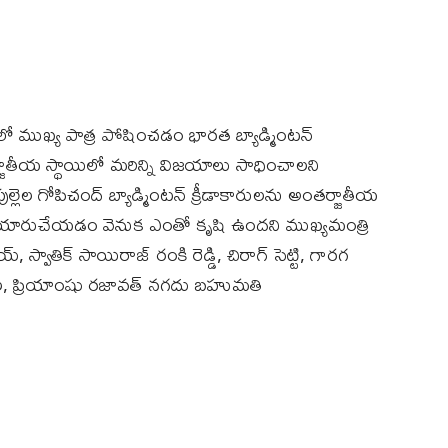
 లో ముఖ్య పాత్ర పోషించడం భారత బ్యాడ్మింటన్
్జాతీయ స్థాయిలో మరిన్ని విజయాలు సాధించాలని
పుల్లెల గోపిచంద్ బ్యాడ్మింటన్ క్రీడాకారులను అంతర్జాతీయ
లను తయారుచేయడం వెనుక ఎంతో కృషి ఉందని ముఖ్యమంత్రి
్, స్వాతిక్ సాయిరాజ్ రంకి రెడ్డి, చిరాగ్ సెట్టి, గారగ
దృవ్ కపిల, ప్రియాంషు రజావత్ నగదు బహుమతి