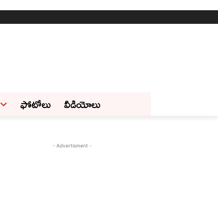
ఫోటోలు
వీడియోలు
- Advertisment -