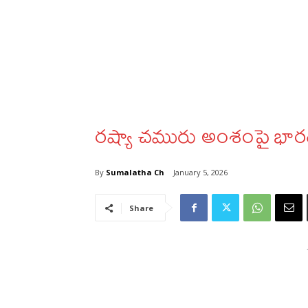
రష్యా చమురు అంశంపై భారత్‌
By
Sumalatha Ch
January 5, 2026
Share