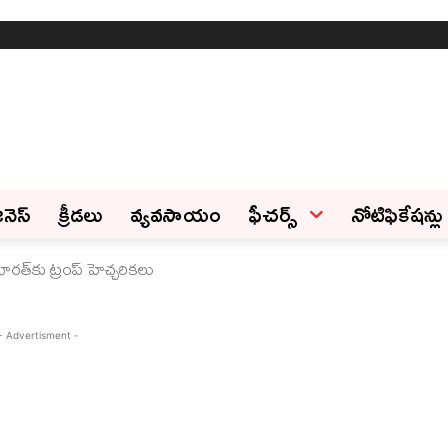
ినెస్‌
క్రీడలు
వ్యవసాయం
ఫీచ‌ర్స్ ‌
నోటిఫికేషన్లు
త్‌కు ట్రంప్ హెచ్చరికలు
- Advertisment -