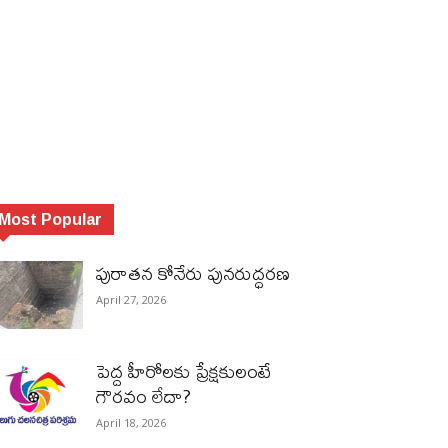
Most Popular
పురాత‌న కోనేరు పున‌రుద్ధ‌ర‌ణ
April 27, 2026
పెద్ద హీరోల‌కు ప్రేక్ష‌కులంటే
గౌర‌వం లేదా?
April 18, 2026