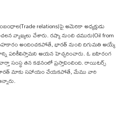
ంబంధాల(Trade relations)పై అమెరికా అధ్యక్షుడు
ంచలన వ్యాఖ్యలు చేశారు. రష్యా నుంచి చమురు(Oil from
సహకారం అందించకపోతే, భారత్ నుంచి దిగుమతి అయ్యే
శాన్ని పరిశీలిస్తామని ఆయన హెచ్చరించారు. ఓ బహిరంగ
ార్తా సంస్థ తన కథనంలో ప్రస్తావించింది. రాయిటర్స్
భారత్ మాకు సహాయం చేయకపోతే, మేము వారి
అన్నారు.