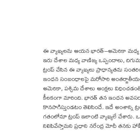
ఈ వ్యాఖ్యలను ఆయన భారత్–అమెరికా మధ్య 
ఇరు దేశాల మధ్య వాణిజ్య ఒప్పందాలు, ది
ట్రంప్ చేసిన ఈ వ్యాఖ్యలు ప్రాధాన్యతను సంతర
ఇంధన సంబంధాలపై మరోసారి అంతర్జాతీయంగా 
అమెరికా, పశ్చిమ దేశాలు ఆంక్షలు విధించడం
కీలకంగా మారింది. భారత్ తన ఇంధన అవసర
కొనసాగిస్తుండటం తెలిసిందే. ఇదే అంశాన్ని ట్
గతంలోనూ ట్రంప్ ఇలాంటి వ్యాఖ్యలే చేశారు.
నిలిపివేస్తామని ప్రధాని నరేంద్ర మోదీ తనకు హామీ