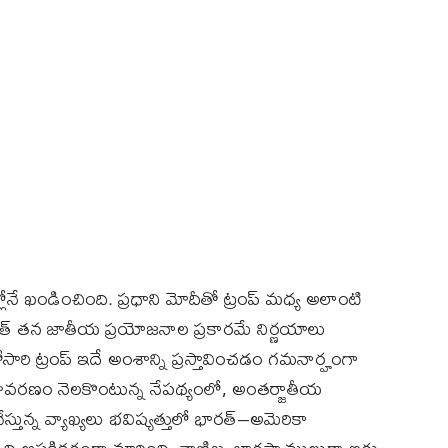
లోనే ఖండించింది. ప్రధాని మోదీతో ట్రంప్ మధ్య అలాంటి
త్ తన జాతీయ ప్రయోజనాల ప్రకారమే నిర్ణయాలు
సారి ట్రంప్ ఇదే అంశాన్ని ప్రస్తావించడం గమనార్హంగా
ాతావరణం నెలకొంటున్న నేపథ్యంలో, అంతర్జాతీయ
తున్న వ్యాఖ్యలు భవిష్యత్తులో భారత్–అమెరికా