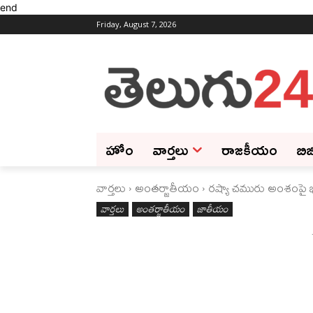
end
Friday, August 7, 2026
హోం
వార్తలు
రాజకీయం
బిజ
వార్తలు
అంతర్జాతీయం
రష్యా చమురు అంశంపై భార
వార్తలు
అంతర్జాతీయం
జాతీయం