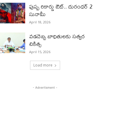
పుష్ప రికార్డు ఔట్‌.. దురంధ‌ర్ 2
సునామీ
April 18, 2026
వడదెబ్బ బాధితులకు సత్వర
చికిత్స
April 15, 2026
Load more
- Advertisment -