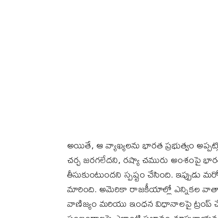
అయితే, ఆ వ్యాఖ్యలను భారత ప్రభుత్వం అప్పట్
చర్చ జరగలేదని, రష్యా చమురు అంశంపై భార
తీసుకుంటుందని స్పష్టం చేసింది. ఇప్పుడు మరో
మారింది. అమెరికా రాజకీయాల్లో ఎన్నికల వ
వాణిజ్యం మరియు ఇంధన విధానాలపై ట్రంప్ చేస్