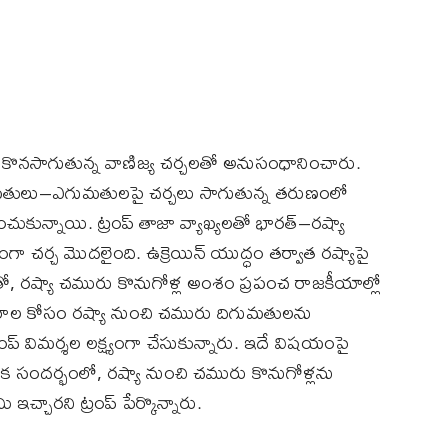
కొనసాగుతున్న వాణిజ్య చర్చలతో అనుసంధానించారు.
గుమతులు–ఎగుమతులపై చర్చలు సాగుతున్న తరుణంలో
ించుకున్నాయి. ట్రంప్ తాజా వ్యాఖ్యలతో భారత్–రష్యా
చర్చ మొదలైంది. ఉక్రెయిన్ యుద్ధం తర్వాత రష్యాపై
తో, రష్యా చమురు కొనుగోళ్ల అంశం ప్రపంచ రాజకీయాల్లో
ాల కోసం రష్యా నుంచి చమురు దిగుమతులను
రంప్ విమర్శల లక్ష్యంగా చేసుకున్నారు. ఇదే విషయంపై
 ఒక సందర్భంలో, రష్యా నుంచి చమురు కొనుగోళ్లను
 ఇచ్చారని ట్రంప్ పేర్కొన్నారు.