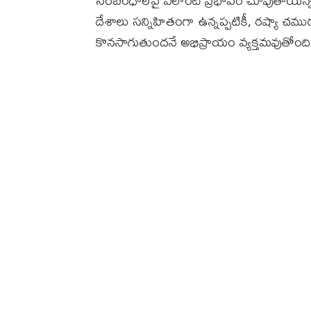
సంబంధాలపై ఎలాంటి ప్రభావం చూపుతాయన్నది
దేశాలు సన్నిహితంగా ఉన్నప్పటికీ, రష్యా 
కొనసాగుతుందనే అభిప్రాయం వ్యక్తమవుతోంది