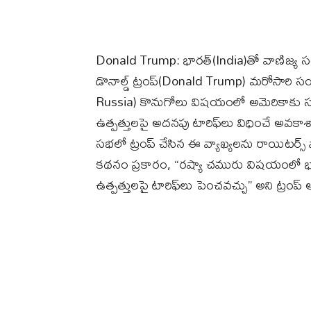
Donald Trump: భారత్‌(India)తో వాణిజ్య స
డొనాల్డ్ ట్రంప్(Donald Trump) మరోసారి స
Russia) కొనుగోలు విషయంలో అమెరికాకు 
ఉత్పత్తులపై అదనపు టారిఫ్‌లు విధించే అవకా
సభలో ట్రంప్ చేసిన ఈ వ్యాఖ్యలను రాయిటర్స్ వ
కథనం ప్రకారం, “రష్యా చమురు విషయంలో 
ఉత్పత్తులపై టారిఫ్‌లు పెంచవచ్చు” అని ట్రంప్ 