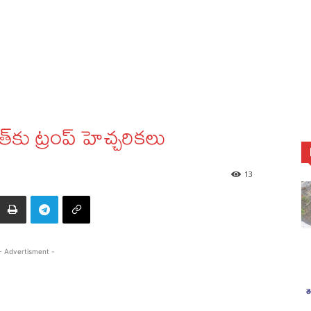
కు ట్రంప్ హెచ్చరికలు
13
- Advertisment -