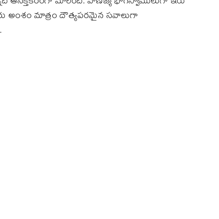
 ఆసక్తికరంగా మారింది. వాణిజ్య భాగస్వాములుగా ఇరు
చమురు అంశం మాత్రం దౌత్యపరమైన సవాలుగా
.