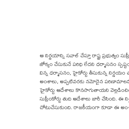
ఆ నిర్ణయాన్ని సవాల్‌ చేస్తూ రాష్ట్ర ప్రభుత్వం సు
జోక్యం చేసుకునే పరిధి లేదని ధర్మాసనం స్పష
విన్న ధర్మాసనం, హైకోర్టు తీసుకున్న నిర్ణయం
అంశాలు, అప్పటివరకు నమోదైన పరిణామాలను ప
హైకోర్టు ఆదేశాలు కొనసాగుతాయని వెల్లడించిం
సుప్రీంకోర్టు తుది ఆదేశాలు జారీ చేసింది. ఈ 
చోటుచేసుకుంది. రాజకీయంగా కూడా ఈ అంశ