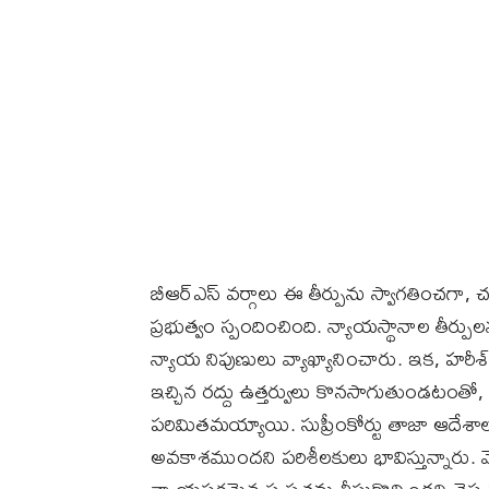
బీఆర్‌ఎస్‌ వర్గాలు ఈ తీర్పును స్వాగతించగా, 
ప్రభుత్వం స్పందించింది. న్యాయస్థానాల తీర్
న్యాయ నిపుణులు వ్యాఖ్యానించారు. ఇక, హరీశ్
ఇచ్చిన రద్దు ఉత్తర్వులు కొనసాగుతుండటంత
పరిమితమయ్యాయి. సుప్రీంకోర్టు తాజా ఆదేశ
అవకాశముందని పరిశీలకులు భావిస్తున్నారు. మొ