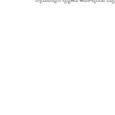
న్యాయపరమైన స్పష్టతను తీసుకొచ్చిందని చెప్ప