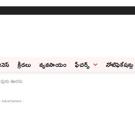
ినెస్‌
క్రీడలు
వ్యవసాయం
ఫీచ‌ర్స్ ‌
నోటిఫికేషన్లు
్‌రావుకు ఊరట
- Advertisment -