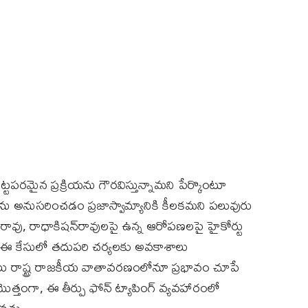
చట్టపరమైన ప్రక్రియను గౌరవిస్తున్నామని పేర్కొంటూ
పులను అనుసరించడం ప్రజాస్వామ్యానికి కీలకమని పలువురు
‌రావు, రాధాకిషన్‌రావులపై ఉన్న ఆరోపణలపై హైకోర్టు
ో, ఈ కేసులో తదుపరి చర్యలకు అవకాశాలు
ాలు రాష్ట్ర రాజకీయ వాతావరణంలోనూ ప్రభావం చూపే
త్తంగా, ఈ తీర్పు ఫోన్‌ ట్యాపింగ్‌ వ్యవహారంలో