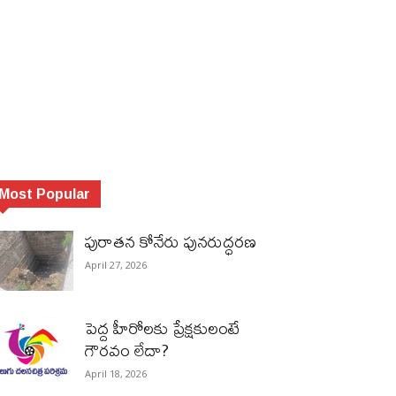
Most Popular
పురాత‌న కోనేరు పున‌రుద్ధ‌ర‌ణ
April 27, 2026
పెద్ద హీరోల‌కు ప్రేక్ష‌కులంటే
గౌర‌వం లేదా?
April 18, 2026