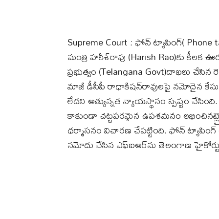
Supreme Court : ఫోన్‌ ట్యాపింగ్‌( Phone t
మంత్రి హరీశ్‌రావు (Harish Rao)కు కీలక 
ప్రభుత్వం (Telangana Govt)దాఖలు చేసిన రెండు 
మాజీ డీసీపీ రాధాకిషన్‌రావులపై నమోదైన కేసుల
లేదని అత్యున్నత న్యాయస్థానం స్పష్టం చేసింది
కాకుండా చట్టపరమైన ఉపశమనం లభించినట్లైంది. 
ధర్మాసనం విచారణ చేపట్టింది. ఫోన్‌ ట్యాపిం
నమోదు చేసిన ఎఫ్‌ఐఆర్‌ను తెలంగాణ హైకోర్టు ర