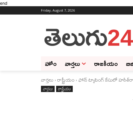
end
Friday, August 7, 2026
హోం
వార్తలు
రాజకీయం
బిజ
వార్తలు
రాష్ట్రీయం
ఫోన్‌ ట్యాపింగ్‌ కేసులో హరీశ
వార్తలు
రాష్ట్రీయం