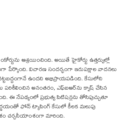
ప్రీంకోర్టును ఆశ్రయించింది. అయితే హైకోర్టు ఉత్తర్వుల్లో
్టంగా పేర్కొంది. విచారణ సందర్భంగా ఇరుపక్షాల వాదనలు
 చట్టబద్ధంగానే ఉందని అభిప్రాయపడింది. కేసులోని
రిశీలించిన అనంతరం, ఎఫ్‌ఐఆర్‌ను క్వాష్‌ చేసిన
ది. ఈ నేపథ్యంలో ప్రభుత్వ పిటిషన్లను తోసిపుచ్చుతూ
నిర్ణయంతో ఫోన్‌ ట్యాపింగ్‌ కేసులో కీలక మలుపు
ం చర్చనీయాంశంగా మారింది.