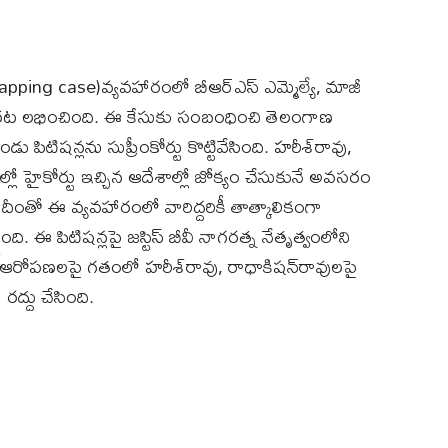
apping case)వ్యవహారంలో బీఆర్‌ఎస్‌ ఎమ్మెల్యే, మాజీ
ఊరట లభించింది. ఈ కేసుకు సంబంధించి తెలంగాణ
పిటిషన్లను సుప్రీంకోర్టు కొట్టివేసింది. హరీశ్‌రావు,
్లో హైకోర్టు ఇచ్చిన ఆదేశాల్లో జోక్యం చేసుకునే అవసరం
. దీంతో ఈ వ్యవహారంలో వారిద్దరికీ తాత్కాలికంగా
ఈ పిటిషన్లపై జస్టిస్‌ బీవీ నాగరత్న నేతృత్వంలోని
గ్‌ ఆరోపణలపై గతంలో హరీశ్‌రావు, రాధాకిషన్‌రావులపై
ద్దు చేసింది.