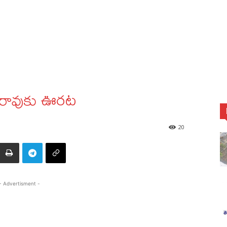
ీశ్‌రావుకు ఊరట
20
- Advertisment -