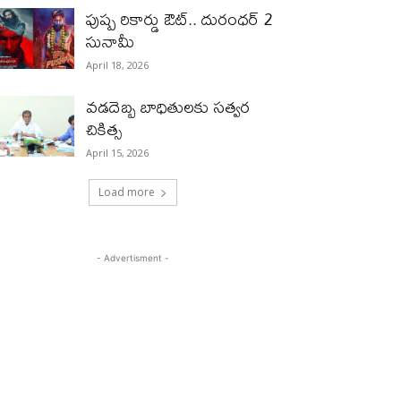
పుష్ప రికార్డు ఔట్‌.. దురంధ‌ర్ 2
సునామీ
April 18, 2026
వడదెబ్బ బాధితులకు సత్వర
చికిత్స
April 15, 2026
Load more
- Advertisment -