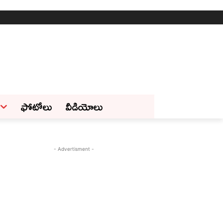
ఫోటోలు
వీడియోలు
- Advertisment -