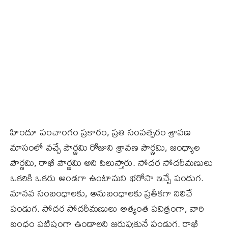
హిందూ పంచాంగం ప్రకారం, ప్రతి సంవత్సరం శ్రావణ
మాసంలో వచ్చే పౌర్ణమి రోజుని శ్రావణ పౌర్ణమి, జంధ్యాల
పౌర్ణమి, రాఖీ పౌర్ణమి అని పిలుస్తారు. సోదర సోదరీమణులు
ఒకరికి ఒకరు అండగా ఉంటామని భరోసా ఇచ్చే పండుగ.
మానవ సంబంధాలకు, అనుబంధాలకు ప్రతీకగా నిలిచే
పండుగ. సోదర సోదరీమణులు అత్యంత పవిత్రంగా, వారి
బంధం పటిష్టంగా ఉండాలని జరుపుకునే పండుగ. రాఖీ