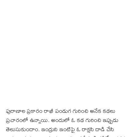
పురాణాల ప్రకారం రాఖీ పండుగ గురించి అనేక కథలు
ప్రచారంలో ఉన్నాయి. అందులో ఓ కథ గురించి ఇప్పుడు
తెలుసుకుందాం. ఇంద్రుని ఇంటిపై ఓ రాక్షసి దాడి చేసి