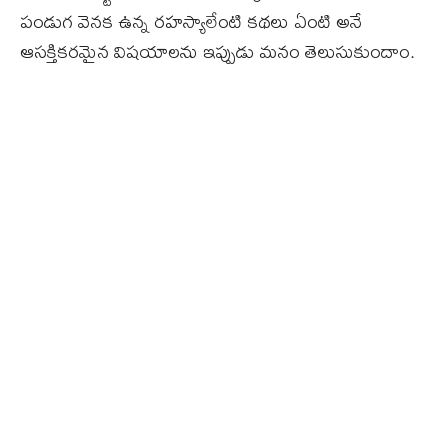
పండుగ వెనక ఉన్న రహస్యాలేంటి కథలు ఏంటి అనే
ఆసక్తికరమైన విషయాలను ఇప్పుడు మనం తెలుసుకుందాం.