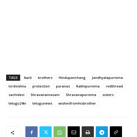
TAGS
Aarti
brothers
Hindupanchang
Jandhyalapurnima
lordvishnu
protection
puranas
Rakhipurnima
redthread
sachidevi
Shravanamasam
Shravanapurnima
sisters
telugu24in
telugunews
wishesfromhisbrother