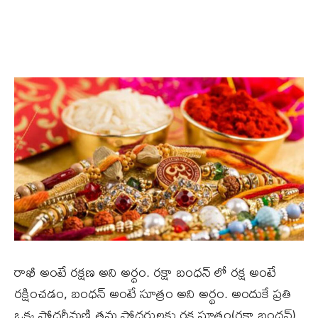
రాఖీ అంటే రక్షణ అని అర్థం. రక్షా బంధన్ లో రక్ష అంటే
రక్షించడం, బంధన్ అంటే సూత్రం అని అర్థం. అందుకే ప్రతి
ఒక్క సోదరీమణి తమ సోదరులకు రక్ష సూత్రం(రక్షా బంధన్)