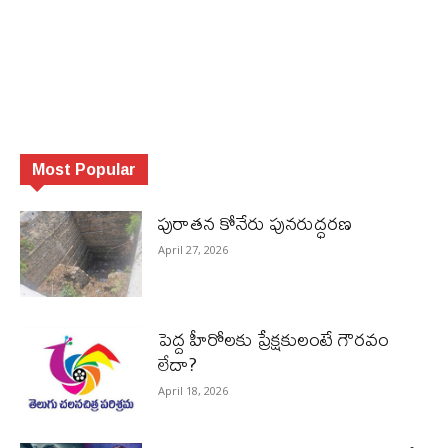
Most Popular
పురాత‌న కోనేరు పున‌రుద్ధ‌ర‌ణ
April 27, 2026
పెద్ద హీరోల‌కు ప్రేక్ష‌కులంటే గౌర‌వం
లేదా?
April 18, 2026