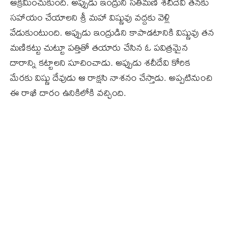
ఆక్రమించుకుంది. అప్పుడు ఇంద్రుని సతీమణి శచీదేవి తనకు
సహాయం చేయాలని శ్రీ మహా విష్ణువు వద్దకు వెళ్లి
వేడుకుంటుంది. అప్పుడు ఇంద్రుడిని కాపాడటానికి విష్ణువు తన
మణికట్టు చుట్టూ పత్తితో తయారు చేసిన ఓ పవిత్రమైన
దారాన్ని కట్టాలని సూచించాడు. అప్పుడు శచీదేవి కోరిక
మేరకు విష్ణు దేవుడు ఆ రాక్షసి నాశనం చేస్తాడు. అప్పటినుంచి
ఈ రాఖీ దారం ఉనికిలోకి వచ్చింది.