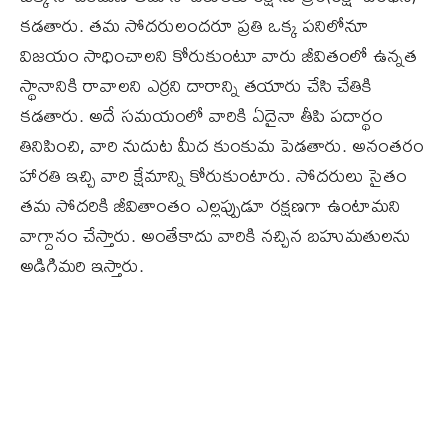
కడతారు. తమ సోదరులందరూ ప్రతి ఒక్క పనిలోనూ
విజయం సాధించాలని కోరుకుంటూ వారు జీవితంలో ఉన్నత
స్థానానికి రావాలని ఎర్రని దారాన్ని తయారు చేసి చేతికి
కడతారు. అదే సమయంలో వారికి ఏదైనా తీపి పదార్థం
తినిపించి, వారి నుదుట మీద కుంకుమ పెడతారు. అనంతరం
హారతి ఇచ్చి వారి క్షేమాన్ని కోరుకుంటారు. సోదరులు సైతం
తమ సోదరికి జీవితాంతం ఎల్లప్పుడూ రక్షణగా ఉంటామని
వాగ్దానం చేస్తారు. అంతేకాదు వారికి నచ్చిన బహుమతులను
అడిగిమరి ఇస్తారు.