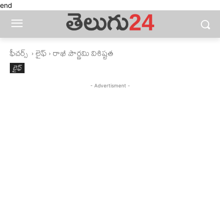
end
ఫీచ‌ర్స్ ‌
లైఫ్‌
రాఖీ పౌర్ణమి విశిష్టత
లైఫ్‌
- Advertisment -