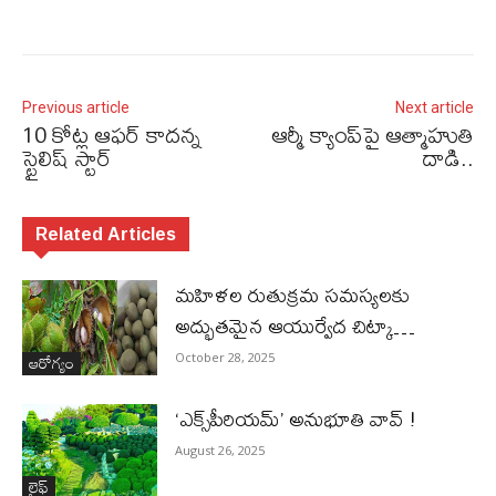
Previous article
Next article
10 కోట్ల ఆఫర్‌ కాదన్న
ఆర్మీ క్యాంప్‌పై ఆత్మాహుతి
స్టైలిష్ స్టార్‌
దాడి..
Related Articles
మహిళల రుతుక్రమ సమస్యలకు
అద్భుతమైన ఆయుర్వేద చిట్కా…
ఆరోగ్యం
October 28, 2025
‘ఎక్స్​పీరియమ్​’ అనుభూతి వావ్​ !
August 26, 2025
లైఫ్‌