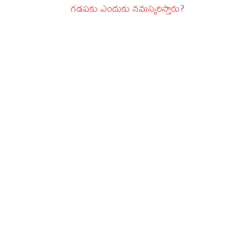
గడపకు ఎందుకు నమస్కరిస్తారు?