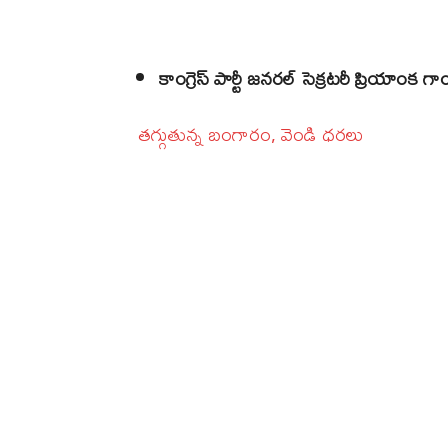
కాంగ్రెస్‌ పార్టీ జనరల్‌ సెక్రటరీ ప్రియాంక గా
తగ్గుతున్న బంగారం, వెండి ధరలు