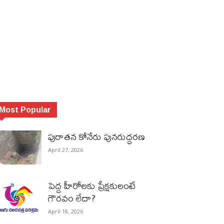
Most Popular
పురాత‌న కోనేరు పున‌రుద్ధ‌ర‌ణ
April 27, 2026
పెద్ద హీరోల‌కు ప్రేక్ష‌కులంటే
గౌర‌వం లేదా?
April 18, 2026