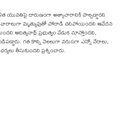
ిత యువతిపై దారుణంగా అత్యాచారానికి పాల్పడ్డారని
డు వారాలుగా మృత్యువుతో పోరాడి చనిపోయిందని ఆవేదన
యిందని ఆదిత్యనాథ్‌ ప్రభుత్వం వేడుక చూస్తోందని,
పడ్డారు. గత కొన్ని నెలలుగా వరుసగా ఎన్నో నేరాలు,
చర్యలు తీసుకుందని ప్రశ్నించారు.