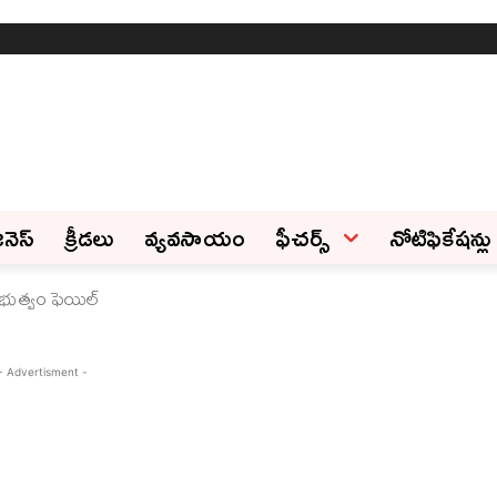
ినెస్‌
క్రీడలు
వ్యవసాయం
ఫీచ‌ర్స్ ‌
నోటిఫికేషన్లు
భుత్వం ఫెయిల్‌
- Advertisment -