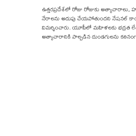
ఉత్తరప్రదేశ్‌లో రోజు రోజుకు అత్యాచారాలు, హ
నేరాలను అదుపు చేయపోతుందని నేషనల్‌ కాంగ్రెస్
విమర్శించారు. యూపీలో మహిళలకు భద్రత లేద
అత్యాచారానికి పాల్పడిన దుండగులను కఠినంగా