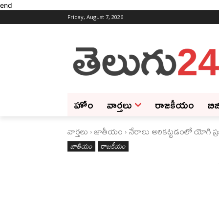
end
Friday, August 7, 2026
హోం
వార్తలు
రాజకీయం
బిజ
వార్తలు
జాతీయం
నేరాలు అరికట్టడంలో యోగి ప్ర
జాతీయం
రాజకీయం