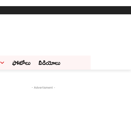
ఫోటోలు
వీడియోలు
- Advertisment -