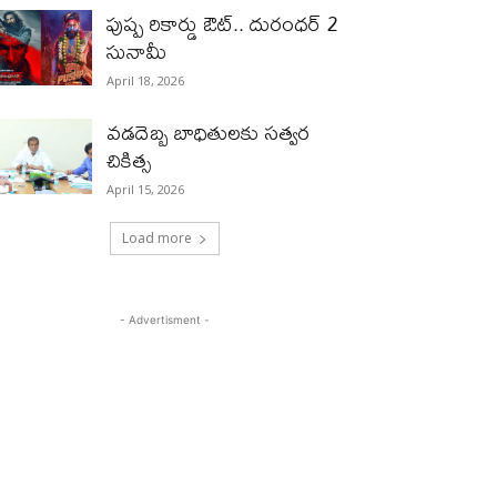
పుష్ప రికార్డు ఔట్‌.. దురంధ‌ర్ 2
సునామీ
April 18, 2026
వడదెబ్బ బాధితులకు సత్వర
చికిత్స
April 15, 2026
Load more
- Advertisment -