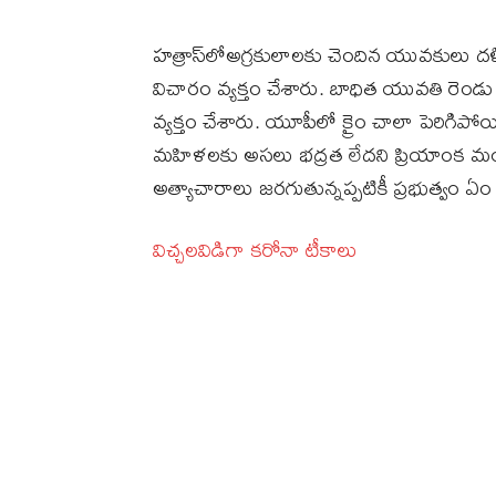
హత్రాస్‌లోఅగ్రకులాలకు చెందిన యువకులు దళ
విచారం వ్యక్తం చేశారు. బాధిత యువతి రెం
వ్యక్తం చేశారు. యూపీలో క్రైం చాలా పెరిగిపో
మహిళలకు అసలు భద్రత లేదని ప్రియాంక మండి
అత్యాచారాలు జరగుతున్నప్పటికీ ప్రభుత్వం ఏం 
విచ్చలవిడిగా కరోనా టీకాలు