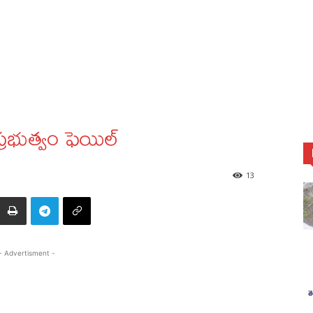
రభుత్వం ఫెయిల్‌
13
- Advertisment -