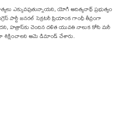
త్యలు ఎక్కువవుతున్నాయని, యోగి ఆదిత్యనాథ్‌ ప్రభుత్వం
‌ పార్టీ జనరల్‌ సెక్రటరీ ప్రియాంక గాంధీ తీవ్రంగా
ని, హత్రాస్‌కు చెందిన దళిత యువతి నాలుక కోసి మరీ
 శిక్షించాలని ఆమె డిమాండ్‌ చేశారు.