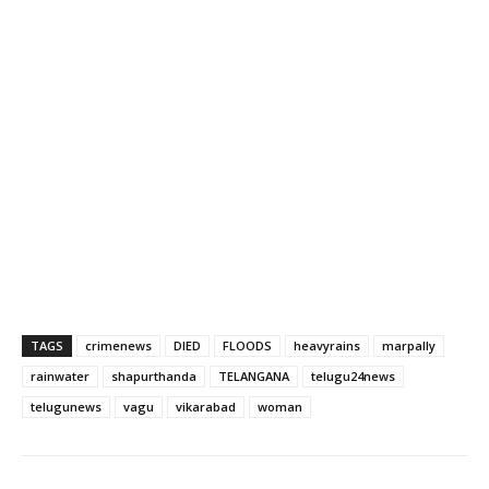
TAGS
crimenews
DIED
FLOODS
heavyrains
marpally
rainwater
shapurthanda
TELANGANA
telugu24news
telugunews
vagu
vikarabad
woman