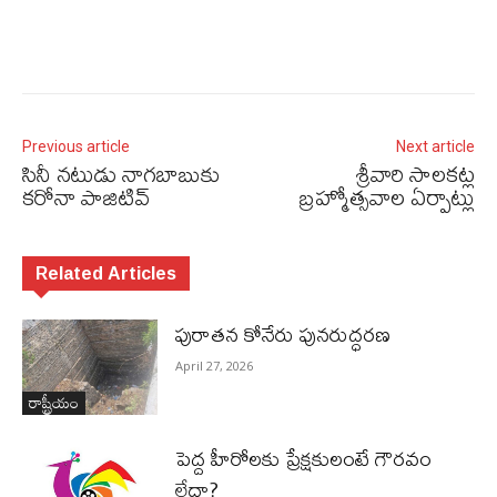
Previous article
Next article
సినీ నటుడు నాగబాబుకు
శ్రీవారి సాలకట్ల
కరోనా పాజిటివ్‌
బ్రహ్మోత్సవాల ఏర్పాట్లు
Related Articles
పురాత‌న కోనేరు పున‌రుద్ధ‌ర‌ణ
April 27, 2026
రాష్ట్రీయం
పెద్ద హీరోల‌కు ప్రేక్ష‌కులంటే గౌర‌వం
లేదా?