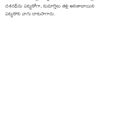
దశరథ్‌ను పట్టుకోగా, కుమార్తెలు తల్లి అనితాబాయిని
పట్టుకొని వాగు దాటసాగారు.