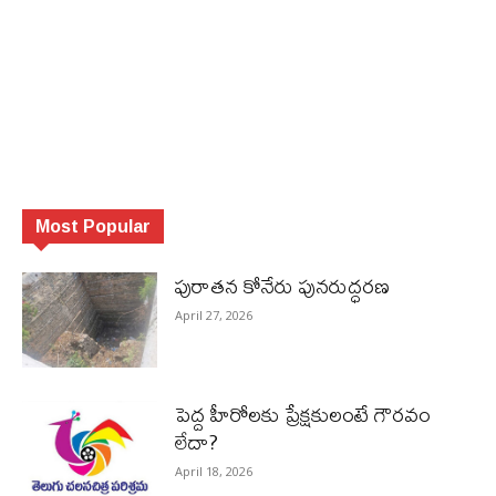
Most Popular
పురాత‌న కోనేరు పున‌రుద్ధ‌ర‌ణ
April 27, 2026
పెద్ద హీరోల‌కు ప్రేక్ష‌కులంటే గౌర‌వం
లేదా?
April 18, 2026