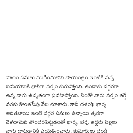
పొలం పనులు ముగించుకొని సాయంత్రం ఇంటికి వచ్చే
సమయానికి భారీగా వర్షం కురుస్తోంది. తండాకు దగ్గరగా
ఉన్న వాగు ఉదృతంగా ప్రవహిస్తోంది. దీంతో వారు వర్షం తగ్గే
వరకు కొంతసేపు వేచి చూశారు. కానీ దశరథ్‌ భార్య
అనితబాయి ఇంటి దగ్గర పనులు ఉన్నాయి త్వరగా
వెళదామని తొందరపెట్టడంతో భార్య, భర్త, ఇద్దరు పిల్లలు
వాగు దాటడానికి ప్రయత్నించారు. కుమారులు దండ్రి