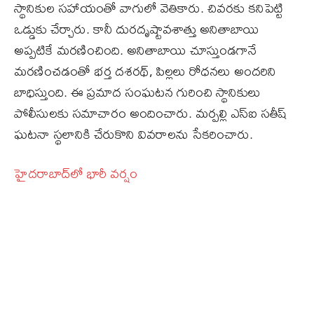
స్థానికుల సహాయంతో వాగులో వెతికారు. చివరకు కనిపెట్టి
ఒడ్డుకు చేర్చారు. కానీ దురదృష్టావశాత్తు అనితాబాయి
అప్పటికే మరణించింది. అనితాబాయి చూస్తుండగానే
మరణించడంతో భర్త దశరథ్‌, పిల్లలు రోధనలు అందరిని
బాధిస్తుంది. ఈ ప్రమాద సంఘటన గురించి స్థానికులు
పోలీసులకు సమాచారం అందించారు. మర్పల్లి ఎస్‌ఐ సతీష్‌
ఘటనా స్థలానికి చేరుకొని వివరాలను సేకరించారు.
హైదరాబాద్‌లో భారీ వర్షం