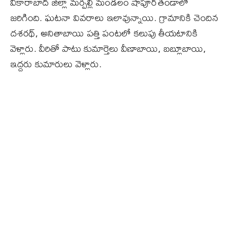
వికారాబాద్‌ జిల్లా మర్పల్లి మండలం షాపూర్‌తండాలో
జరిగింది. ఘటనా వివరాలు ఇలావున్నాయి. గ్రామానికి చెందిన
దశరథ్‌, అనితాబాయి పత్తి పంటలో కలుపు తీయటానికి
వెళ్లారు. వీరితో పాటు కుమార్తెలు వీణాబాయి, బబ్లూబాయి,
ఇద్దరు కుమారులు వెళ్లారు.