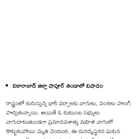
వికారాబాద్‌ జిల్లా షాపూర్‌ తండాలో విషాధం
రాష్ర్టంలో కురుస్తున్న భారీ వర్షాలకు వాగులు, వంకలు పొంగి
పొర్లుతున్నాయి. అయితే ఓ కుటుంబ సభ్యులు
వాగుదాటుతుండగా ప్రమాదవశాత్తు మహిళ వాగులో
కొట్టుకుపోయి మృతి చెందింది. ఈ దురదృష్టకర ఘటన