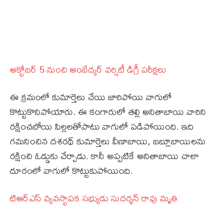
అక్టోబర్ 5 నుంచి అంబేద్కర్ వర్షిటీ డిగ్రీ పరీక్షలు
ఈ క్రమంలో కుమార్తెలు చేయి జారిపోయి వాగులో
కొట్టుకొనిపోయారు. ఈ కంగారులో తల్లి అనితాబాయి వారిని
రక్షించబోయి పిల్లలతోపాటు వాగులో పడిపోయింది. ఇది
గమనించిన దశరథ్‌ కుమార్తెలు వీణాబాయి, బబ్లూబాయిలను
రక్షించి ఓడ్డుకు చేర్చాడు. కానీ అప్పటికే అనితాబాయి చాలా
దూరంలో వాగులో కొట్టుకుపోయింది.
టిఆర్ఎస్ వ్యవస్థాపక సభ్యుడు సుదర్శన్ రావు మృతి