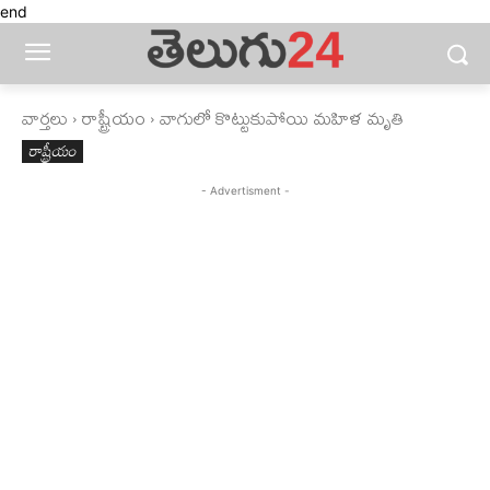
end
వార్తలు
రాష్ట్రీయం
వాగులో కొట్టుకుపోయి మహిళ మృతి
రాష్ట్రీయం
- Advertisment -