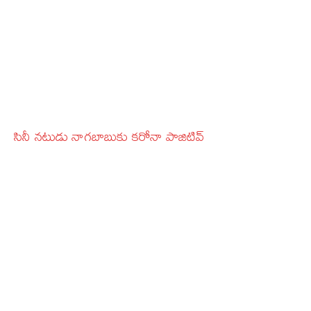
సినీ నటుడు నాగబాబుకు కరోనా పాజిటివ్‌