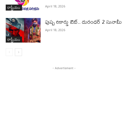
రాష్ట్రీయం
April 18, 2026
పుష్ప రికార్డు ఔట్‌.. దురంధ‌ర్ 2 సునామీ
April 18, 2026
రాష్ట్రీయం
- Advertisment -