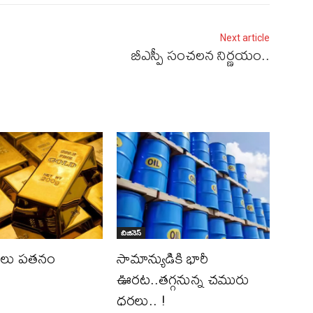
Next article
బీఎస్పీ సంచలన నిర్ణయం..
బిజినెస్‌
రలు పతనం
సామాన్యుడికి భారీ
ఊరట..తగ్గనున్న చమురు
ధరలు.. !