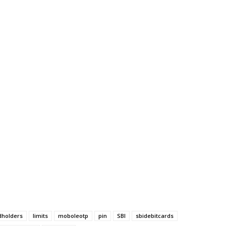
dholders
limits
moboleotp
pin
SBI
sbidebitcards