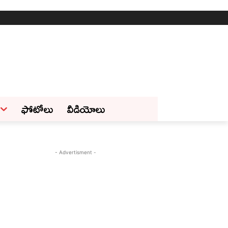
ఫోటోలు
వీడియోలు
- Advertisment -