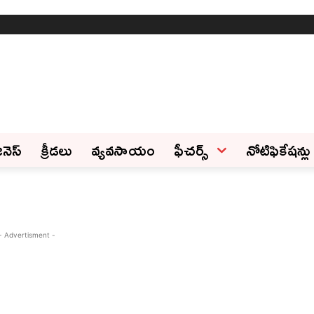
ినెస్‌
క్రీడలు
వ్యవసాయం
ఫీచ‌ర్స్ ‌
నోటిఫికేషన్లు
- Advertisment -