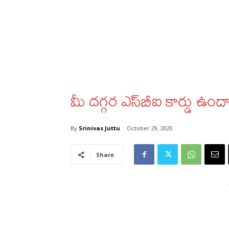
మీ దగ్గర ఎస్‌బీఐ కార్డు ఉందా
By
Srinivas Juttu
October 29, 2020
Share