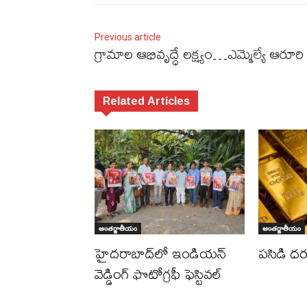
Previous article
గ్రామాల ఆభివృద్ధే లక్ష్యం…ఎమ్మెల్యే ఆరూరి
Related Articles
అంతర్జాతీయం
అంతర్జాతీయం
హైదరాబాద్‌లో ఇండియన్
పసిడి ధ
వెడ్డింగ్ ఫొటోగ్రఫీ ఫెస్టివల్