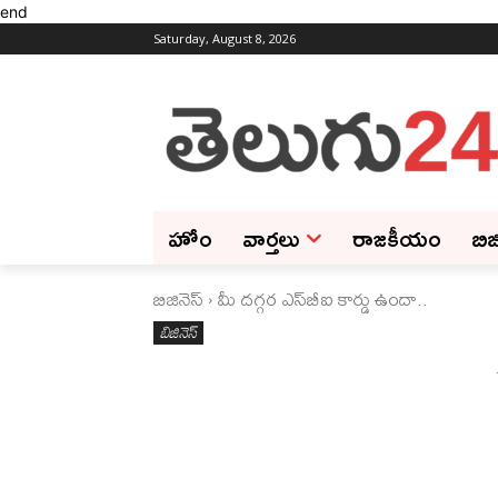
end
Saturday, August 8, 2026
హోం
వార్తలు
రాజకీయం
బిజ
బిజినెస్‌
మీ దగ్గర ఎస్‌బీఐ కార్డు ఉందా..
బిజినెస్‌