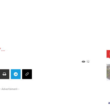
..
12
- Advertisment -