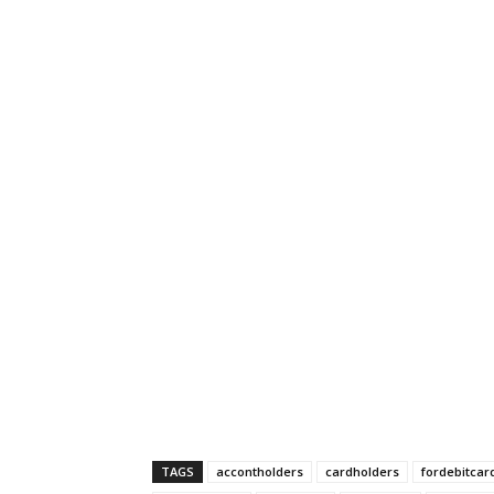
TAGS
accontholders
cardholders
fordebitcar