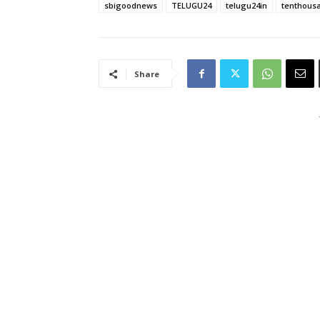
sbigoodnews
TELUGU24
telugu24in
tenthous
Share