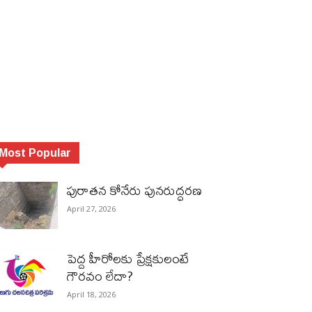
Most Popular
పురాత‌న కోనేరు పున‌రుద్ధ‌ర‌ణ
April 27, 2026
పెద్ద హీరోల‌కు ప్రేక్ష‌కులంటే
గౌర‌వం లేదా?
April 18, 2026