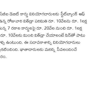
ీఐ డెబిట్‌ కార్డు వినియోగదారులకు స్టేట్‌బ్యాంక్‌ ఆఫ్‌
న్న రోజువారి విత్‌డ్రా పరిమితి రూ. 10వేలను రూ. 1లక్ష
న్న 7 రకాల కార్డులపై రూ. 20వేల నుంచి రూ. 1లక్ష
 రూ. 10వేలకు మించి విత్‌డ్రా చేయాలంటే పిన్‌తో పాటు
ేయాల్సి ఉంటుంది. ఈ సదావకాశాన్ని వినియోగదారులు
్రకటించింది. ఖాతాదారులకు మరిన్ని సేవలందించే
ారం.