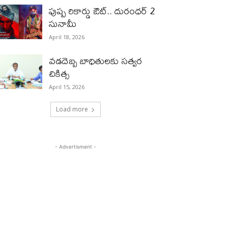
పుష్ప రికార్డు ఔట్‌.. దురంధ‌ర్ 2
సునామీ
April 18, 2026
వడదెబ్బ బాధితులకు సత్వర
చికిత్స
April 15, 2026
Load more
- Advertisment -