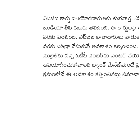
ఎస్‌బీఐ కార్డు వినియోగదారులకు శుభవార్త. ఎస్‌బ
ఇండియా తీపి కబురు తెలిపింది. ఈ కార్డులపై ఉ
వరకు పెంచింది. ఎస్‌బీఐ ఖాతాదారులు వాడుతు
వరకు విత్‌డ్రా చేసుకునే అవకాశం కల్పించింది.
మొబైల్‌కు వచ్చే ఓటీపీ నెంబర్‌ను ఎంటర్‌ చ
ఉపయోగించుకోవాలని బ్యాంక్‌ మేనేజ్‌మెంట్‌ ప
క్రమంలోనే ఈ అవకాశం కల్పించినట్లు సమాచ