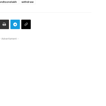
andtoonelakh
withdraw
- Advertisment -