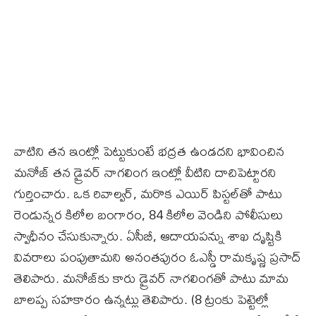
వాటిని తన ఇంట్లో పెట్టుకుంటే భద్రత ఉండదని భావించిన
మనోజ్ తన డ్రైవర్ నాగలింగ ఇంట్లో వీటిని దాచిపెట్టారని
గుర్తించారు. ఒక రివాల్వర్, మరొక ఎయిర్ పిస్టల్‌తో పాటు
రెండున్నర కిలోల బంగారం, 84 కిలోల వెండిని పోలీసులు
స్వాధీనం చేసుకున్నారు. ఏసీబీ, ఆదాయపన్ను శాఖ దృష్టికి
వివరాలు పంపుతామని అనంతపురం ఓఎస్డీ రామకృష్ణ ప్రసాద్
తెలిపారు. మనోజ్‌కు కారు డ్రైవర్‌ నాగలింగతో పాటు మామ
బాలప్ప సహకారం ఉన్నట్లు తెలిపారు. (8 ట్రంకు పెట్టెల్లో