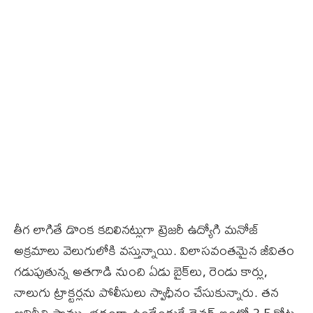
తీగ లాగితే డొంక కదిలినట్లుగా ట్రెజరీ ఉద్యోగి మనోజ్
అక్రమాలు వెలుగులోకి వస్తున్నాయి. విలాసవంతమైన జీవితం
గడుపుతున్న అతగాడి నుంచి ఏడు బైక్‌లు, రెండు కార్లు,
నాలుగు ట్రాక్టర్లను పోలీసులు స్వాధీనం చేసుకున్నారు. తన