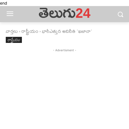
end
వార్తలు
రాష్ట్రీయం
భారీఎత్తున అవినీతి 'ఖజానా'
రాష్ట్రీయం
- Advertisment -