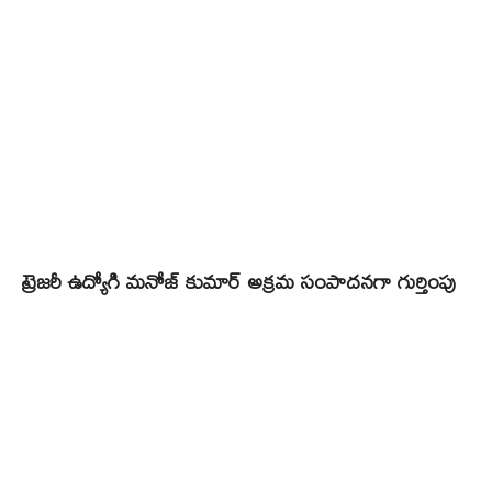
ట్రెజరీ ఉద్యోగి మనోజ్ కుమార్ అక్రమ సంపాదనగా గుర్తింపు