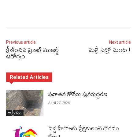
Previous article
Next article
క్షీణించిన ప్రణబ్ ముఖర్జీ
మళ్లీ పెట్రో మంట !
ఆరోగ్యం
Related Articles
పురాత‌న కోనేరు పున‌రుద్ధ‌ర‌ణ
April 27, 2026
రాష్ట్రీయం
పెద్ద హీరోల‌కు ప్రేక్ష‌కులంటే గౌర‌వం
లేదా?