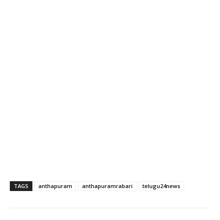
TAGS
anthapuram
anthapuramrabari
telugu24news