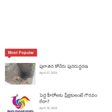
Most Popular
పురాత‌న కోనేరు పున‌రుద్ధ‌ర‌ణ
April 27, 2026
పెద్ద హీరోల‌కు ప్రేక్ష‌కులంటే గౌర‌వం
లేదా?
April 18, 2026