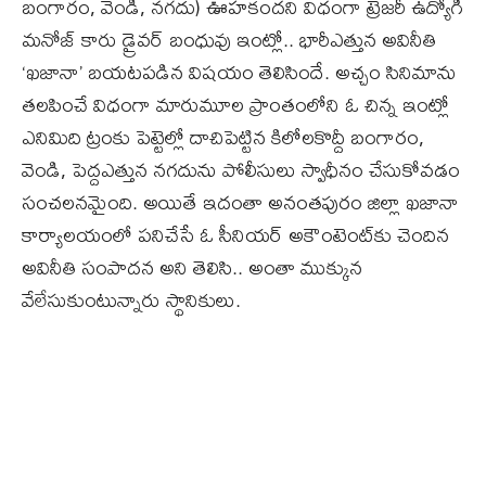
బంగారం, వెండి, నగదు) ఊహకందని విధంగా ట్రెజరీ ఉద్యోగి
మనోజ్‌ కారు డ్రైవర్‌ బంధువు ఇంట్లో.. భారీఎత్తున అవినీతి
‘ఖజానా’ బయటపడిన విషయం తెలిసిందే. అచ్చం సినిమాను
తలపించే విధంగా మారుమూల ప్రాంతంలోని ఓ చిన్న ఇంట్లో
ఎనిమిది ట్రంకు పెట్టెల్లో దాచిపెట్టిన కిలోలకొద్దీ బంగారం,
వెండి, పెద్దఎత్తున నగదును పోలీసులు స్వాధీనం చేసుకోవడం
సంచలనమైంది. అయితే ఇదంతా అనంతపురం జిల్లా ఖజానా
కార్యాలయంలో పనిచేసే ఓ సీనియర్‌ అకౌంటెంట్‌కు చెందిన
అవినీతి సంపాదన అని తెలిసి.. అంతా ముక్కున
వేలేసుకుంటున్నారు స్థానికులు.