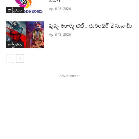
రాష్ట్రీయం
April 18, 2026
పుష్ప రికార్డు ఔట్‌.. దురంధ‌ర్ 2 సునామీ
April 18, 2026
రాష్ట్రీయం
- Advertisment -