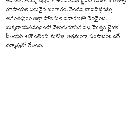
అవినీతి సొమ్ము భద్రంగా ఉండేందుకే డ్రైవర్ ఇంట్లో 3.5 కోట్ల
రూపాయల విలువైన బంగారం, వెండిని దాచిపెట్టినట్లు
అనంతపురం జిల్లా పోలీసుల విచారణలో వెల్లడైంది.
బుక్కరాయసముద్రంలో వెలుగుచూసిన నిధి మొత్తం ట్రైజరీ
సీనియర్ అకౌంటెంట్ మనోజ్ అక్రమంగా సంపాదించినదే
దర్యాప్తులో తేలింది.