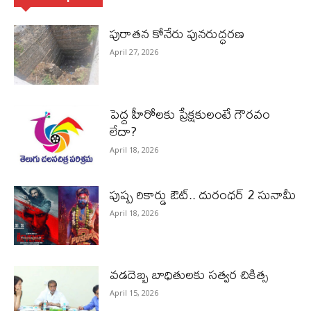
పురాత‌న కోనేరు పున‌రుద్ధ‌ర‌ణ
April 27, 2026
పెద్ద హీరోల‌కు ప్రేక్ష‌కులంటే గౌర‌వం
లేదా?
April 18, 2026
పుష్ప రికార్డు ఔట్‌.. దురంధ‌ర్ 2 సునామీ
April 18, 2026
వడదెబ్బ బాధితులకు సత్వర చికిత్స
April 15, 2026