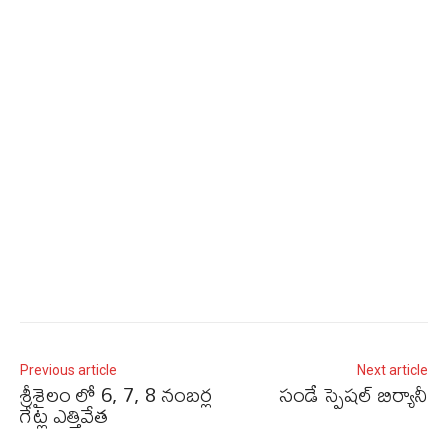
Previous article
Next article
శ్రీశైలం లో 6, 7, 8 నంబర్ల
సండే స్పెషల్ బిర్యానీ
గేట్ల ఎత్తివేత