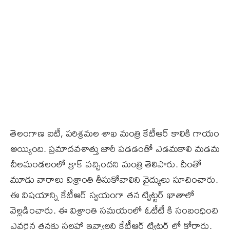
తెలంగాణ ఐటీ, పరిశ్రమల శాఖ మంత్రి కేటీఆర్ కాలికి గాయం
అయ్యింది. ప్రమాదవశాత్తు జారీ పడడంతో ఎడమకాలి మడమ
చీలమండలంలో క్రాక్ వచ్చిందని మంత్రి తెలిపారు. దీంతో
మూడు వారాలు విశ్రాంతి తీసుకోవాలిని వైద్యులు సూచించారు.
ఈ విషయాన్ని కేటీఆర్ స్వయంగా తన ట్విట్టర్ ఖాతాలో
వెల్లడించారు. ఈ విశ్రాంతి సమయంలో ఓటీటీ కి సంబంధించి
ఎవరైన తనకు సలహా ఇవ్వాలని కేటీఆర్ ట్విట్టర్ లో కోరారు.