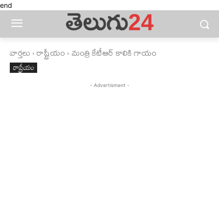
end
వార్తలు
రాష్ట్రీయం
మంత్రి కేటీఆర్ కాలికి గాయం
రాష్ట్రీయం
- Advertisment -