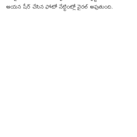
ఆయన షేర్ చేసిన ఫోటో నేట్టింట్లో వైరల్ అవుతుంది.