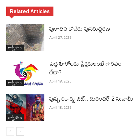
Related Articles
పురాత‌న కోనేరు పున‌రుద్ధ‌ర‌ణ
April 27, 2026
రాష్ట్రీయం
పెద్ద హీరోల‌కు ప్రేక్ష‌కులంటే గౌర‌వం
లేదా?
రాష్ట్రీయం
April 18, 2026
పుష్ప రికార్డు ఔట్‌.. దురంధ‌ర్ 2 సునామీ
April 18, 2026
రాష్ట్రీయం