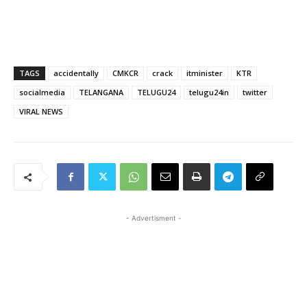
TAGS
accidentally
CMKCR
crack
itminister
KTR
socialmedia
TELANGANA
TELUGU24
telugu24in
twitter
VIRAL NEWS
- Advertisment -