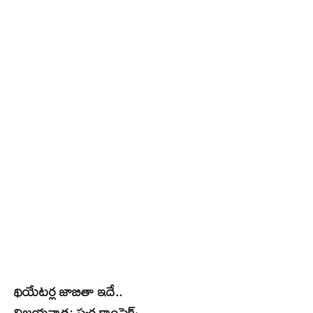
థియేట‌ర్ల‌ జాబితా ఇదే..
విజయవాడ: స్వర్ణ కాంప్లెక్స్