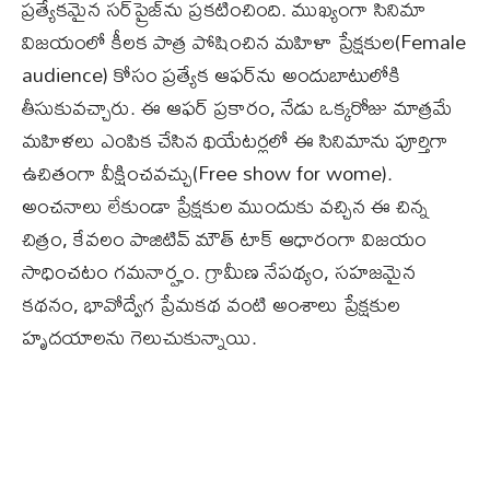
ప్రత్యేకమైన సర్‌ప్రైజ్‌ను ప్రకటించింది. ముఖ్యంగా సినిమా
విజయంలో కీలక పాత్ర పోషించిన మహిళా ప్రేక్షకుల(Female
audience) కోసం ప్రత్యేక ఆఫర్‌ను అందుబాటులోకి
తీసుకువచ్చారు. ఈ ఆఫర్ ప్రకారం, నేడు ఒక్కరోజు మాత్రమే
మహిళలు ఎంపిక చేసిన థియేటర్లలో ఈ సినిమాను పూర్తిగా
ఉచితంగా వీక్షించవచ్చు(Free show for wome).
అంచనాలు లేకుండా ప్రేక్షకుల ముందుకు వచ్చిన ఈ చిన్న
చిత్రం, కేవలం పాజిటివ్ మౌత్ టాక్ ఆధారంగా విజయం
సాధించటం గమనార్హం. గ్రామీణ నేపథ్యం, సహజమైన
కథనం, భావోద్వేగ ప్రేమకథ వంటి అంశాలు ప్రేక్షకుల
హృదయాలను గెలుచుకున్నాయి.