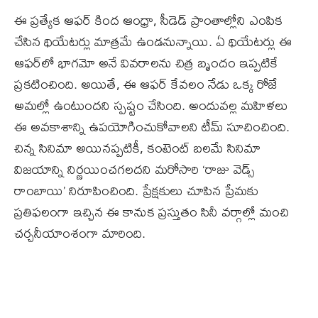
ఈ ప్రత్యేక ఆఫర్ కింద ఆంధ్రా, సీడెడ్ ప్రాంతాల్లోని ఎంపిక
చేసిన థియేటర్లు మాత్రమే ఉండనున్నాయి. ఏ థియేటర్లు ఈ
ఆఫర్‌లో భాగమో అనే వివరాలను చిత్ర బృందం ఇప్పటికే
ప్రకటించింది. అయితే, ఈ ఆఫర్ కేవలం నేడు ఒక్క రోజే
అమల్లో ఉంటుందని స్పష్టం చేసింది. అందువల్ల మహిళలు
ఈ అవకాశాన్ని ఉపయోగించుకోవాలని టీమ్ సూచించింది.
చిన్న సినిమా అయినప్పటికీ, కంటెంట్ బలమే సినిమా
విజయాన్ని నిర్ణయించగలదని మరోసారి ‘రాజు వెడ్స్
రాంబాయి’ నిరూపించింది. ప్రేక్షకులు చూపిన ప్రేమకు
ప్రతిఫలంగా ఇచ్చిన ఈ కానుక ప్రస్తుతం సినీ వర్గాల్లో మంచి
చర్చనీయాంశంగా మారింది.