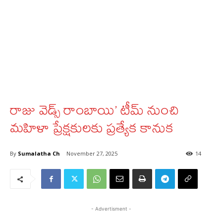
రాజు వెడ్స్ రాంబాయి’ టీమ్ నుంచి
మహిళా ప్రేక్షకులకు ప్రత్యేక కానుక
By
Sumalatha Ch
November 27, 2025
14
- Advertisment -