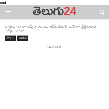
end
వార్తలు
రాజు వెడ్స్ రాంబాయి’ టీమ్ నుంచి మహిళా ప్రేక్షకులకు
ప్రత్యేక కానుక
వార్తలు
సినీమా
- Advertisment -