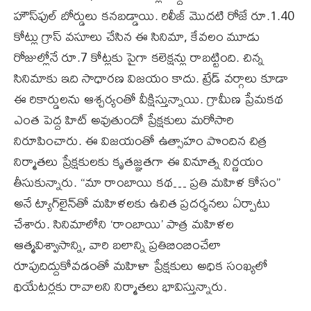
హౌస్‌ఫుల్ బోర్డులు కనబడ్డాయి. రిలీజ్ మొదటి రోజే రూ.1.40
కోట్లు గ్రాస్ వసూలు చేసిన ఈ సినిమా, కేవలం మూడు
రోజుల్లోనే రూ.7 కోట్లకు పైగా కలెక్షన్లు రాబట్టింది. చిన్న
సినిమాకు ఇది సాధారణ విజయం కాదు. ట్రేడ్ వర్గాలు కూడా
ఈ రికార్డులను ఆశ్చర్యంతో వీక్షిస్తున్నాయి. గ్రామీణ ప్రేమకథ
ఎంత పెద్ద హిట్ అవుతుందో ప్రేక్షకులు మరోసారి
నిరూపించారు. ఈ విజయంతో ఉత్సాహం పొందిన చిత్ర
నిర్మాతలు ప్రేక్షకులకు కృతజ్ఞతగా ఈ వినూత్న నిర్ణయం
తీసుకున్నారు. “మా రాంబాయి కథ… ప్రతి మహిళ కోసం”
అనే ట్యాగ్‌లైన్‌తో మహిళలకు ఉచిత ప్రదర్శనలు ఏర్పాటు
చేశారు. సినిమాలోని ‘రాంబాయి’ పాత్ర మహిళల
ఆత్మవిశ్వాసాన్ని, వారి బలాన్ని ప్రతిబింబించేలా
రూపుదిద్దుకోవడంతో మహిళా ప్రేక్షకులు అధిక సంఖ్యలో
థియేటర్లకు రావాలని నిర్మాతలు భావిస్తున్నారు.