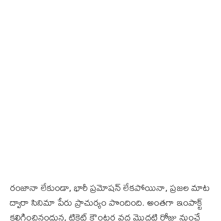
రంజానా లేకుండా, భారీ ప్రమోషన్‌ లేకపోయినా, ప్రజల మాట
ద్వారా సినిమా పేరు ప్రాచుర్యం పొందింది. అంతగా ఇంపాక్ట్
కలిగించినందున, టికెట్ కౌంటర్ల వద్ద మొదటి రోజు నుంచే