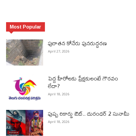
Most Popular
పురాత‌న కోనేరు పున‌రుద్ధ‌ర‌ణ
April 27, 2026
పెద్ద హీరోల‌కు ప్రేక్ష‌కులంటే గౌర‌వం
లేదా?
April 18, 2026
పుష్ప రికార్డు ఔట్‌.. దురంధ‌ర్ 2 సునామీ
April 18, 2026