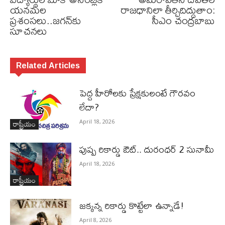
యనమల
రాజధానిలా తీర్చిదిద్దుతాం:
ప్రశంసలు..జగన్‌కు
సీఎం చంద్రబాబు
సూచనలు
Related Articles
పెద్ద హీరోల‌కు ప్రేక్ష‌కులంటే గౌర‌వం
లేదా?
రాష్ట్రీయం
April 18, 2026
పుష్ప రికార్డు ఔట్‌.. దురంధ‌ర్ 2 సునామీ
April 18, 2026
రాష్ట్రీయం
జ‌క్క‌న్న రికార్డు కొట్టేలా ఉన్నాడే!
April 8, 2026