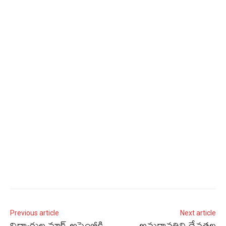
Previous article
Next article
విద్యార్థుల మాక్ అసెంబ్లీకి
అమరావతిని దేవతల