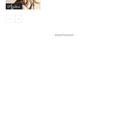
రాష్ట్రీయం
- Advertisment -