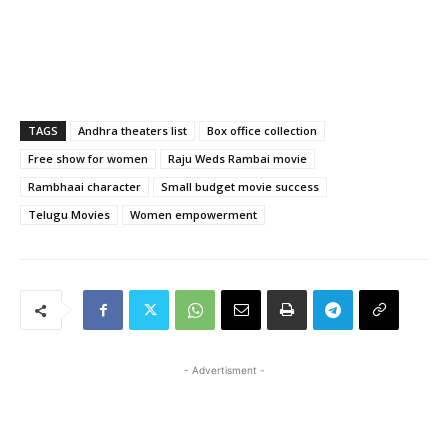
TAGS
Andhra theaters list
Box office collection
Free show for women
Raju Weds Rambai movie
Rambhaai character
Small budget movie success
Telugu Movies
Women empowerment
- Advertisment -