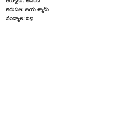
కర్నూలు: ఆనంద్
తిరుపతి: జయ శ్యామ్
నంద్యాల: నిధి