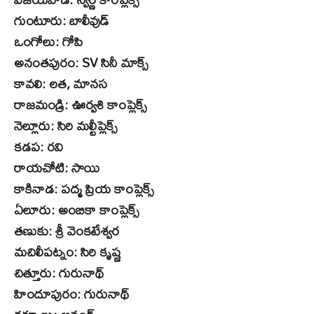
గుంటూరు: బాలీవుడ్
ఒంగోలు: గోపి
అనంతపురం: SV సినీ మాక్స్
కావలి: లత, మానస
రాజమండ్రి: ఊర్వశి కాంప్లెక్స్
నెల్లూరు: సిరి మల్టీప్లెక్స్
కడప: రవి
రాయచోటి: సాయి
కాకినాడ: పద్మ ప్రియ కాంప్లెక్స్
ఏలూరు: అంబికా కాంప్లెక్స్
తణుకు: శ్రీ వెంకటేశ్వర
మచిలీపట్నం: సిరి కృష్ణ
చిత్తూరు: గురునాథ్
హిందూపురం: గురునాథ్