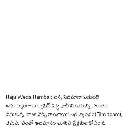
Raju Weds Rambai: చిన్న సినిమాగా విడుదలై
అనూహ్యంగా బాక్సాఫీస్ వద్ద భారీ విజయాన్ని సొంతం
చేసుకున్న ‘రాజు వెడ్స్ రాంబాయి’ చిత్ర బృందం(Film team),
తమను ఎంతో అభిమానం చూపిన ప్రేక్షకుల కోసం ఓ