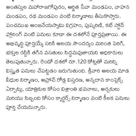
అంతస్తుల మహారాజగోపురం, ఆర్జిత సేవా మండపం, వాహన
మండపం, రథ మండపం వంటి నిర్మాణాలు తీసుకొస్తారు.
పంచముఖ ఆంజనేయస్వామి విగ్రహం, పుష్కరిణి, కట్ స్టోన్
ఫ్లోరింగ్ వంటి పనులు కూడా ఈ దశలోనే పూర్తవుతాయి. ఈ
అభివృద్ధి పూర్తయ్యే సరికి ఆలయ సౌందర్యం మరింత పెరిగి,
భక్తుల రద్దీకి తగిన వసతులు సిద్ధమవుతాయని అధికారులు
తెలుపుతున్నారు. రెండో దశలో రూ.120 కోట్లతో మరిన్ని
విస్తృత పనులు చేపట్టడం జరుగుతుంది. శ్రీవారి ఆలయ మాడ
వీధుల నిర్మాణం, అప్రోచ్ రోడ్ల విస్తరణ, అన్నదాన కాంప్లెక్స్
ఏర్పాట్లు, యాత్రికుల కోసం విశ్రాంతి భవనాలు, అర్చకులు
మరియు సిబ్బంది కోసం క్వార్టర్స్ నిర్మాణం వంటి కీలక పనులు
పూర్తి చేయనున్నారు.