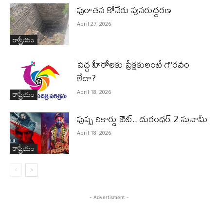
పురాత‌న కోనేరు పున‌రుద్ధ‌ర‌ణ
April 27, 2026
రాష్ట్రీయం
పెద్ద హీరోల‌కు ప్రేక్ష‌కులంటే గౌర‌వం
లేదా?
రాష్ట్రీయం
April 18, 2026
పుష్ప రికార్డు ఔట్‌.. దురంధ‌ర్ 2 సునామీ
April 18, 2026
రాష్ట్రీయం
- Advertisment -