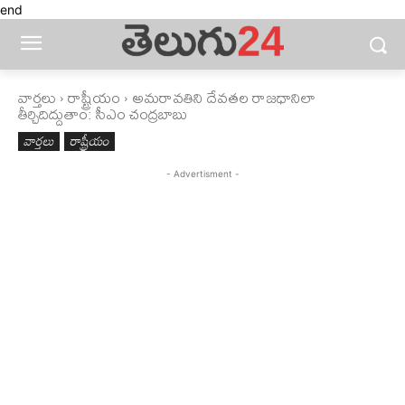
end
వార్తలు
రాష్ట్రీయం
అమరావతిని దేవతల రాజధానిలా
తీర్చిదిద్దుతాం: సీఎం చంద్రబాబు
వార్తలు
రాష్ట్రీయం
- Advertisment -