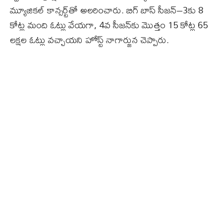
మ్యూజికల్‌ కాన్సర్ట్‌తో అలరించారు. బిగ్‌ బాస్‌ సీజన్‌–3కు 8
కోట్ల మంది ఓట్లు వేయగా, 4వ సీజన్‌కు మొత్తం 15 కోట్ల 65
లక్షల ఓట్లు వచ్చాయని హోస్ట్‌ నాగార్జున చెప్పారు.