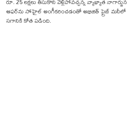
రూ. 25 లక్షలు తీసుకొని వెళ్లిపోవచ్చన్న వ్యాఖ్యాత నాగార్జున
ఆఫర్‌ను సోహైల్‌ అంగీకరించడంతో అభిజిత్‌ ప్రైజ్‌ మనీలో
సగానికి కోత పడింది.