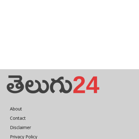
About
Contact
Disclaimer
Privacy Policy