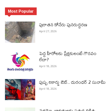
Most Popular
పురాత‌న కోనేరు పున‌రుద్ధ‌ర‌ణ
April 27, 2026
పెద్ద హీరోల‌కు ప్రేక్ష‌కులంటే గౌర‌వం
లేదా?
April 18, 2026
పుష్ప రికార్డు ఔట్‌.. దురంధ‌ర్ 2 సునామీ
April 18, 2026
వడదెబ్బ బాధితులకు సత్వర చికిత్స