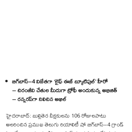
బిగ్‌బాస్‌–4 విజేతగా ‘లైఫ్‌ ఈజ్‌ బ్యూటిఫుల్‌’ హీరో
– చిరంజీవి చేతుల మీదుగా ట్రోఫీ అందుకున్న అభిజిత్‌
– రన్నరప్‌గా నిలిచిన అఖిల్
హైదరాబాద్‌: బుల్లితెర వీక్షకులను 106 రోజులపాటు
అలరించిన ప్రముఖ తెలుగు రియాలిటీ షో బిగ్‌బాస్‌–4 గ్రాండ్‌