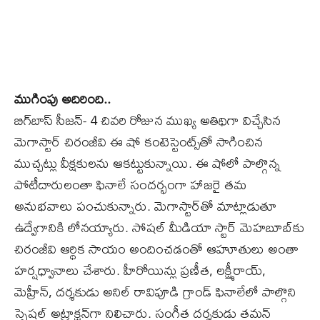
ముగింపు అదిరింది..
బిగ్‌బాస్‌ సీజన్‌- 4 చివరి రోజున ముఖ్య అతిథిగా విచ్చేసిన
మెగాస్టార్‌ చిరంజీవి ఈ షో కంటెస్టెంట్స్‌తో సాగించిన
ముచ్చట్లు వీక్షకులను ఆకట్టుకున్నాయి. ఈ షోలో పాల్గొన్న
పోటీదారులంతా ఫినాలే సందర్భంగా హాజరై తమ
అనుభవాలు పంచుకున్నారు. మెగాస్టార్‌తో మాట్లాడుతూ
ఉద్వేగానికి లోనయ్యారు. సోషల్‌ మీడియా స్టార్‌ మెహబూబ్‌కు
చిరంజీవి ఆర్థిక సాయం అందించడంతో ఆహూతులు అంతా
హర్షధ్వానాలు చేశారు. హీరోయిన్లు ప్రణీత, లక్ష్మీరాయ్,
మెహ్రీన్, దర్శకుడు అనిల్‌ రావిపూడి గ్రాండ్‌ ఫినాలేలో పాల్గొని
స్పెషల్‌ అట్రాక్షన్‌గా నిలిచారు. సంగీత దర్శకుడు తమన్‌