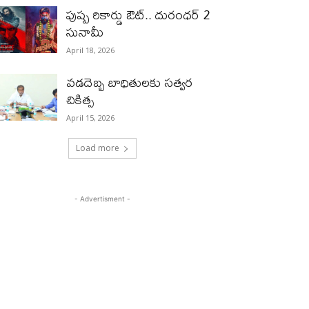
పుష్ప రికార్డు ఔట్‌.. దురంధ‌ర్ 2
సునామీ
April 18, 2026
వడదెబ్బ బాధితులకు సత్వర
చికిత్స
April 15, 2026
Load more
- Advertisment -