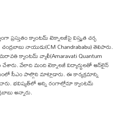
 ప్రస్తుతం క్వాంటమ్‌ టెక్నాలజీపై విస్తృత చర్చ
నారా చంద్రబాబు నాయుడు(CM Chandrababu) తెలిపారు.
అమరావతి క్వాంటమ్‌ వ్యాలీ(Amaravati Quantum
శారు. వేలాది మంది టెక్నాలజీ విద్యార్థులతో ఆన్‌లైన్‌
రమంలో సీఎం పాల్గొని మాట్లాడారు. ఈ కార్యక్రమాన్ని
ారు. భవిష్యత్‌లో అన్ని రంగాల్లోనూ క్వాంటమ్‌
్రబాబు అన్నారు.