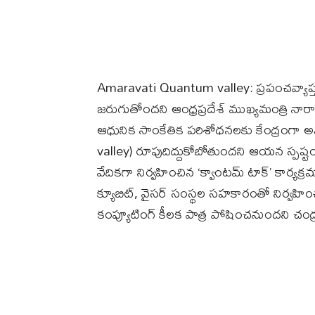
Amaravati Quantum valley: ప్రపంచవ్యాప్తంగా
జరుగుతోందని ఆంధ్రప్రదేశ్‌ ముఖ్యమంత్రి 
ఆధునిక సాంకేతిక పరిశోధనలకు కేంద్రంగా 
valley) రూపుదిద్దుకోబోతుందని ఆయన స్పష్టం చే
వేదికగా నిర్వహించిన ‘క్వాంటమ్‌ టాక్‌’ కార్యక్
క్యూబిట్‌, వైసర్‌ సంస్థల సహకారంతో నిర్వహించ
కంప్యూటింగ్‌ కీలక పాత్ర పోషించనుందని చంద