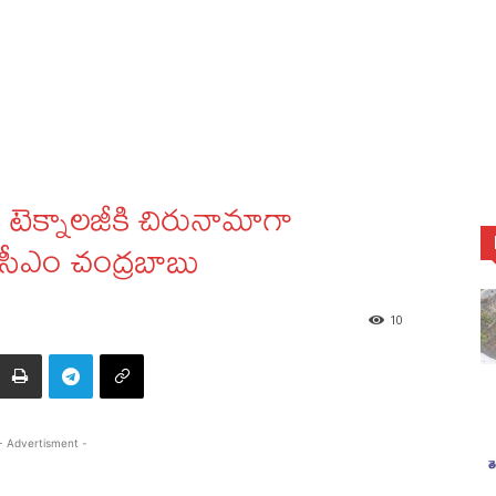
ీ, టెక్నాలజీకి చిరునామాగా
: సీఎం చంద్రబాబు
10
- Advertisment -