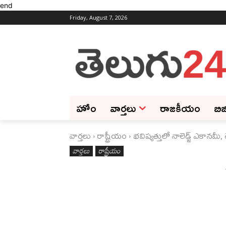
end
Friday, August 7, 2026
హోం
వార్తలు
రాజకీయం
బిజ
వార్తలు
రాష్ట్రీయం
భవిష్యత్తులో నాలెడ్జ్‌ ఎకానమ
వార్తలు
రాష్ట్రీయం