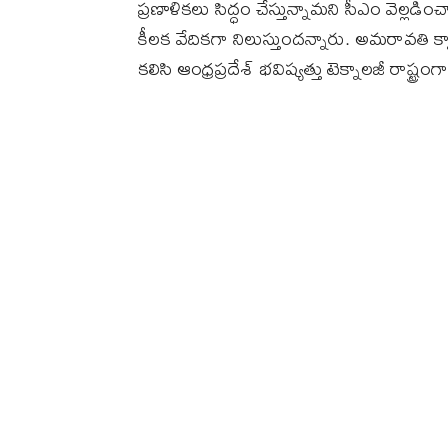
ప్రణాళికలు సిద్ధం చేస్తున్నామని సీఎం వెల్లడి
కీలక వేదికగా నిలుస్తుందన్నారు. అమరావతి క్వాం
కలిసి ఆంధ్రప్రదేశ్‌ భవిష్యత్తు టెక్నాలజీ రాష్