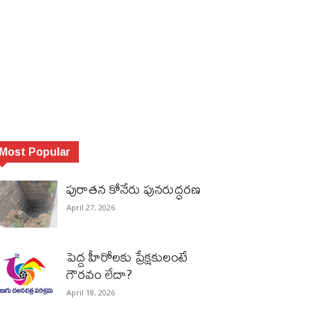
Most Popular
పురాత‌న కోనేరు పున‌రుద్ధ‌ర‌ణ
April 27, 2026
పెద్ద హీరోల‌కు ప్రేక్ష‌కులంటే
గౌర‌వం లేదా?
April 18, 2026