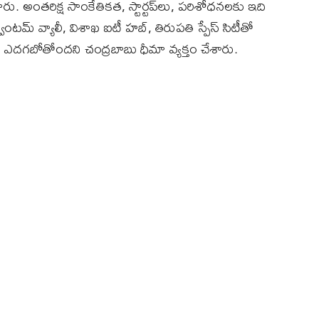
ంచారు. అంతరిక్ష సాంకేతికత, స్టార్టప్‌లు, పరిశోధనలకు ఇది
టమ్‌ వ్యాలీ, విశాఖ ఐటీ హబ్‌, తిరుపతి స్పేస్‌ సిటీతో
ట్రంగా ఎదగబోతోందని చంద్రబాబు ధీమా వ్యక్తం చేశారు.