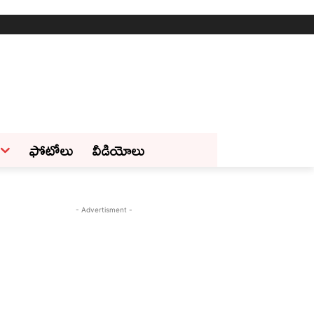
ఫోటోలు
వీడియోలు
- Advertisment -