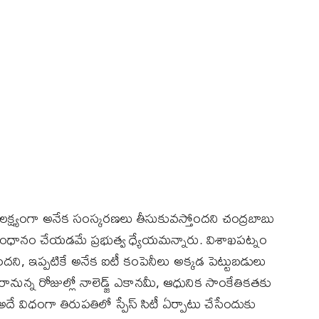
రతే లక్ష్యంగా అనేక సంస్కరణలు తీసుకువస్తోందని చంద్రబాబు
నుసంధానం చేయడమే ప్రభుత్వ ధ్యేయమన్నారు. విశాఖపట్నం
ని, ఇప్పటికే అనేక ఐటీ కంపెనీలు అక్కడ పెట్టుబడులు
రానున్న రోజుల్లో నాలెడ్జ్‌ ఎకానమీ, ఆధునిక సాంకేతికతకు
ే విధంగా తిరుపతిలో స్పేస్‌ సిటీ ఏర్పాటు చేసేందుకు