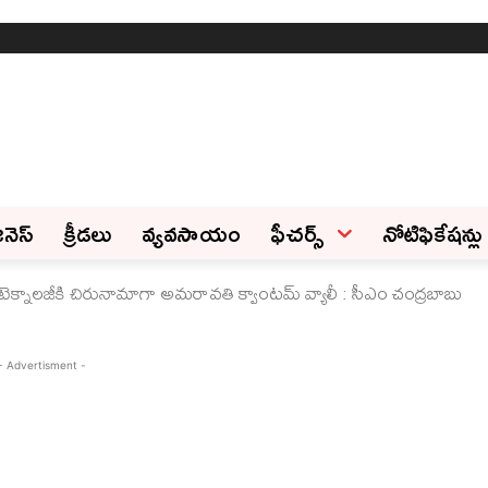
ినెస్‌
క్రీడలు
వ్యవసాయం
ఫీచ‌ర్స్ ‌
నోటిఫికేషన్లు
ీ, టెక్నాలజీకి చిరునామాగా అమరావతి క్వాంటమ్‌ వ్యాలీ : సీఎం చంద్రబాబు
- Advertisment -