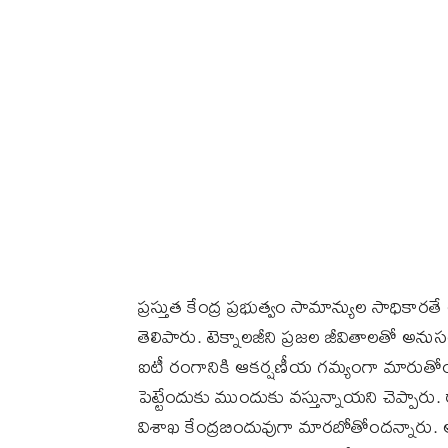
ప్రస్తుత కేంద్ర ప్రభుత్వం సామాన్యుల సాధికా
తెలిపారు. టెక్నాలజీని ప్రజల జీవితాలతో అ
ఐటీ రంగానికి ఆకర్షణీయ గమ్యంగా మారుతోంద
పెట్టేందుకు ముందుకు వస్తున్నాయని చెప్పారు. 
విశాఖ కేంద్రబిందువుగా మారబోతోందన్నారు. అద