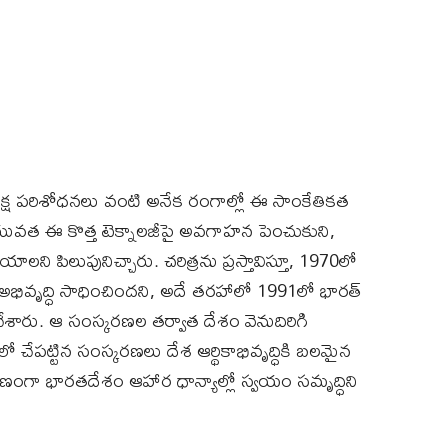
రిక్ష పరిశోధనలు వంటి అనేక రంగాల్లో ఈ సాంకేతికత
. యువత ఈ కొత్త టెక్నాలజీపై అవగాహన పెంచుకుని,
ి పిలుపునిచ్చారు. చరిత్రను ప్రస్తావిస్తూ, 1970లో
అభివృద్ధి సాధించిందని, అదే తరహాలో 1991లో భారత్‌
తుచేశారు. ఆ సంస్కరణల తర్వాత దేశం వెనుదిరిగి
ేపట్టిన సంస్కరణలు దేశ ఆర్థికాభివృద్ధికి బలమైన
ారణంగా భారతదేశం ఆహార ధాన్యాల్లో స్వయం సమృద్ధిని