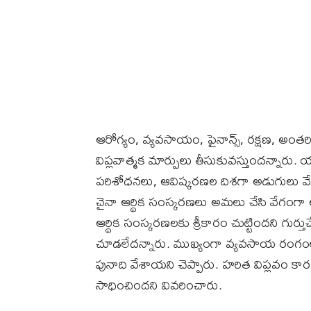
ఆరోగ్యం, వ్యవసాయం, ఫైనాన్స్‌, రక్షణ, అంత
విప్లవాత్మక మార్పులు తీసుకువస్తుందన్నారు
పరిశోధనలు, ఆవిష్కరణల దిశగా అడుగులు వేయాలన
చైనా ఆర్థిక సంస్కరణలు అమలు చేసి వేగంగా 
ఆర్థిక సంస్కరణలకు శ్రీకారం చుట్టిందని గుర్
చూడలేదన్నారు. ముఖ్యంగా వ్యవసాయ రంగంలో చ
పునాది వేశాయని చెప్పారు. హరిత విప్లవం క
సాధించిందని వివరించారు.